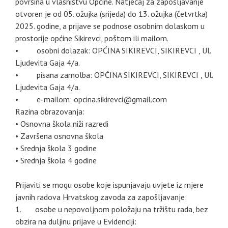
površina u vlasništvu Općine. Natječaj za zapošljavanje
otvoren je od 05. ožujka (srijeda) do 13. ožujka (četvrtka)
2025. godine, a prijave se podnose osobnim dolaskom u
prostorije općine Sikirevci, poštom ili mailom.
• osobni dolazak: OPĆINA SIKIREVCI, SIKIREVCI , Ul.
Ljudevita Gaja 4/a.
• pisana zamolba: OPĆINA SIKIREVCI, SIKIREVCI , Ul.
Ljudevita Gaja 4/a.
• e-mailom: opcina.sikirevci@gmail.com
Razina obrazovanja:
• Osnovna škola niži razredi
• Završena osnovna škola
• Srednja škola 3 godine
• Srednja škola 4 godine
Prijaviti se mogu osobe koje ispunjavaju uvjete iz mjere
javnih radova Hrvatskog zavoda za zapošljavanje:
1. osobe u nepovoljnom položaju na tržištu rada, bez
obzira na duljinu prijave u Evidenciji: