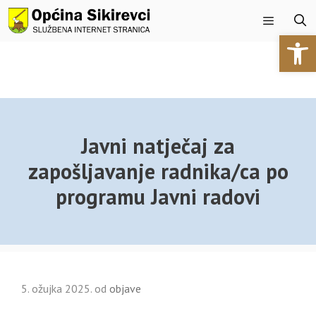
Preskoči
na
Open 
sadržaj
Izbornik
Javni natječaj za
zapošljavanje radnika/ca po
programu Javni radovi
5. ožujka 2025.
od
objave