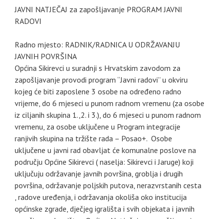
JAVNI NATJEČAJ za zapošljavanje PROGRAM JAVNI
RADOVI
Radno mjesto: RADNIK/RADNICA U ODRŽAVANJU
JAVNIH POVRŠINA
Općina Sikirevci u suradnji s Hrvatskim zavodom za
zapošljavanje provodi program “Javni radovi” u okviru
kojeg će biti zaposlene 3 osobe na određeno radno
vrijeme, do 6 mjeseci u punom radnom vremenu (za osobe
iz ciljanih skupina 1.,2. i 3.), do 6 mjeseci u punom radnom
vremenu, za osobe uključene u Program integracije
ranjivih skupina na tržište rada – Posao+. Osobe
uključene u javni rad obavljat će komunalne poslove na
području Općine Sikirevci ( naselja: Sikirevci i Jaruge) koji
uključuju održavanje javnih površina, groblja i drugih
površina, održavanje poljskih putova, nerazvrstanih cesta
, radove uređenja, i održavanja okoliša oko institucija
općinske zgrade, dječjeg igrališta i svih objekata i javnih