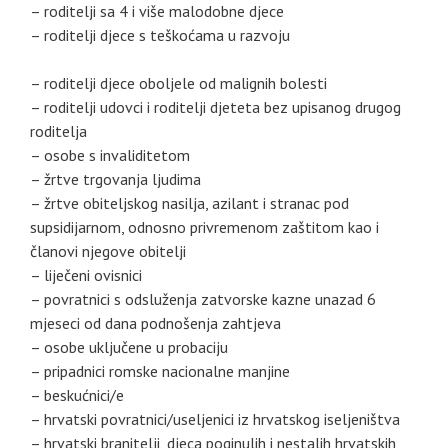
– roditelji sa 4 i više malodobne djece
– roditelji djece s teškoćama u razvoju
– roditelji djece oboljele od malignih bolesti
– roditelji udovci i roditelji djeteta bez upisanog drugog
roditelja
– osobe s invaliditetom
– žrtve trgovanja ljudima
– žrtve obiteljskog nasilja, azilant i stranac pod
supsidijarnom, odnosno privremenom zaštitom kao i
članovi njegove obitelji
– liječeni ovisnici
– povratnici s odsluženja zatvorske kazne unazad 6
mjeseci od dana podnošenja zahtjeva
– osobe uključene u probaciju
– pripadnici romske nacionalne manjine
– beskućnici/e
– hrvatski povratnici/useljenici iz hrvatskog iseljeništva
– hrvatski branitelji, djeca poginulih i nestalih hrvatskih