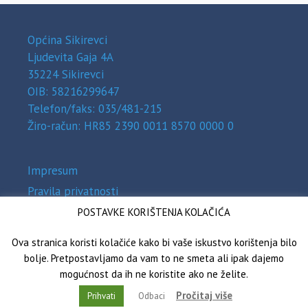
Općina Sikirevci
Ljudevita Gaja 4A
35224 Sikirevci
OIB: 58216299647
Telefon/faks: 035/481-215
Žiro-račun: HR85 2390 0011 8570 0000 0
Impresum
Pravila privatnosti
Zaštita osobnih podataka (GDPR)
POSTAVKE KORIŠTENJA KOLAČIĆA
Izjava o pristupačnosti
Ova stranica koristi kolačiće kako bi vaše iskustvo korištenja bilo
bolje. Pretpostavljamo da vam to ne smeta ali ipak dajemo
mogućnost da ih ne koristite ako ne želite.
Općina Sikirevci © 2026
Pročitaj više
Prihvati
Odbaci