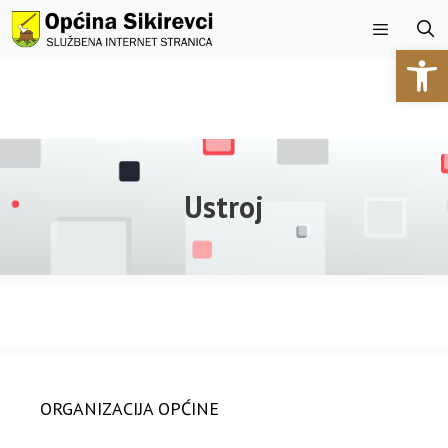
Open 
Ustroj
ORGANIZACIJA OPĆINE