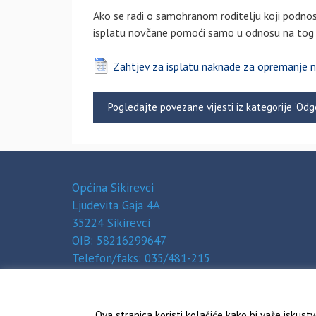
Ako se radi o samohranom roditelju koji podnos
isplatu novčane pomoći samo u odnosu na tog r
Zahtjev za isplatu naknade za opremanje 
Pogledajte povezane vijesti iz kategorije ‘Odg
Općina Sikirevci
Ljudevita Gaja 4A
35224 Sikirevci
OIB: 58216299647
Telefon/faks: 035/481-215
Žiro-račun: HR85 2390 0011 8570 0000 0
Ova stranica koristi kolačiće kako bi vaše iskust