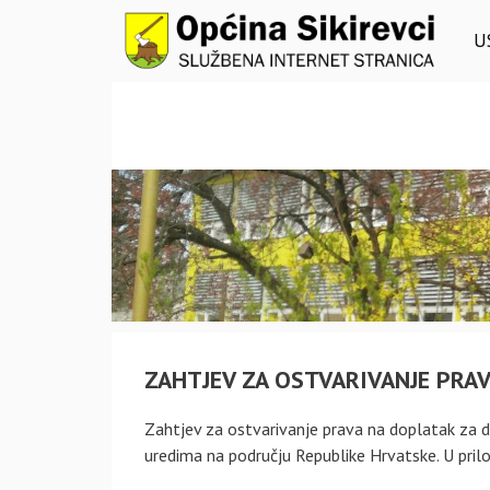
Preskoči
na
U
sadržaj
ZAHTJEV ZA OSTVARIVANJE PRAV
Zahtjev za ostvarivanje prava na doplatak za 
uredima na području Republike Hrvatske. U pril