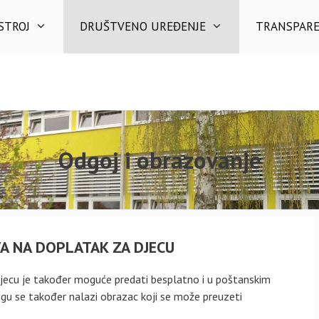
STROJ
DRUŠTVENO UREĐENJE
TRANSPAR
Odgoj i obrazovanje
A NA DOPLATAK ZA DJECU
djecu je također moguće predati besplatno i u poštanskim
ogu se također nalazi obrazac koji se može preuzeti