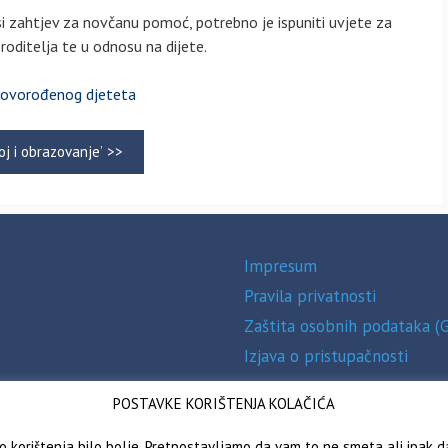
i zahtjev za novčanu pomoć, potrebno je ispuniti uvjete za
oditelja te u odnosu na dijete.
novorođenog djeteta
oj i obrazovanje’ >>
Impresum
Pravila privatnosti
Zaštita osobnih podataka (
Izjava o pristupačnosti
POSTAVKE KORIŠTENJA KOLAČIĆA
vo korištenja bilo bolje. Pretpostavljamo da vam to ne smeta ali ipak 