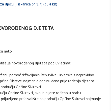
a djecu (Tiskanica br. 1.7)
OVOROĐENOG DJETETA
 kn neto
ditelja novorođenog djeteta pod uvjetima:
novčanu pomoć državljanin Republike Hrvatske s neprekidno
pćine Sikirevci najmanje godinu dana prije rođenja djeteta
 području Općine Sikirevci
ručju Općine Sikirevci, ako je dijete rođeno u braku
e prijavljeno prebivalište na području Općine Sikirevci najmanje