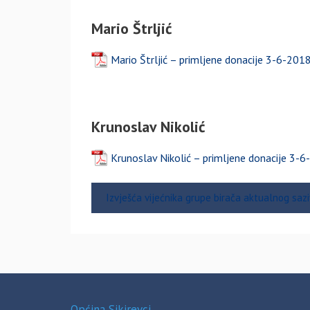
Mario Štrljić
Mario Štrljić – primljene donacije 3-6-201
Krunoslav Nikolić
Krunoslav Nikolić – primljene donacije 3-
Izvješća vijećnika grupe birača aktualnog saz
Općina Sikirevci