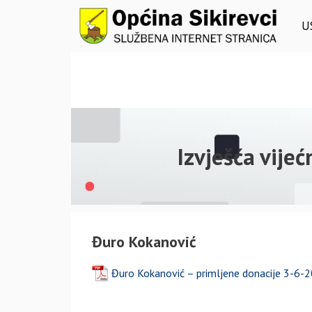
Preskoči
na
U
sadržaj
Izvješća vije
Đuro Kokanović
Đuro Kokanović – primljene donacije 3-6-