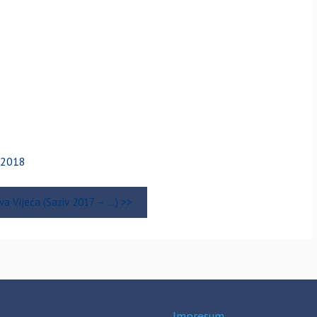
8
6-2018
iva Vijeća (Saziv 2017 – …) >>
Impresum