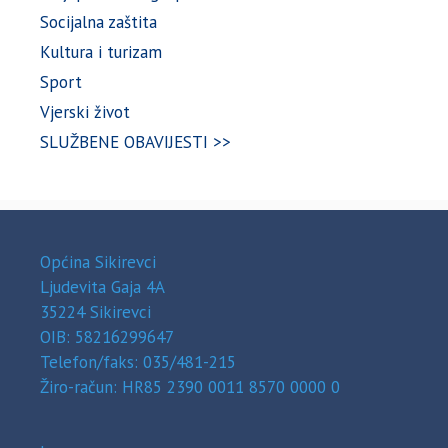
Socijalna zaštita
Kultura i turizam
Sport
Vjerski život
SLUŽBENE OBAVIJESTI >>
Općina Sikirevci
Ljudevita Gaja 4A
35224 Sikirevci
OIB: 58216299647
Telefon/faks: 035/481-215
Žiro-račun: HR85 2390 0011 8570 0000 0