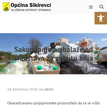
Preskoči
na
Open 
sadržaj
Izbornik
Sakupljanje ambalaže od
sredstava za zaštitu bilja
18. kolovoza 2018.
od
admin
Obavještavamo poljoprivredne proizvođače da će se vršiti