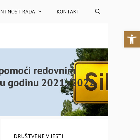
ENTNOST RADA
KONTAKT
Open 
h pomoći redovnim
ku godinu 2021./2022.
DRUŠTVENE VIJESTI