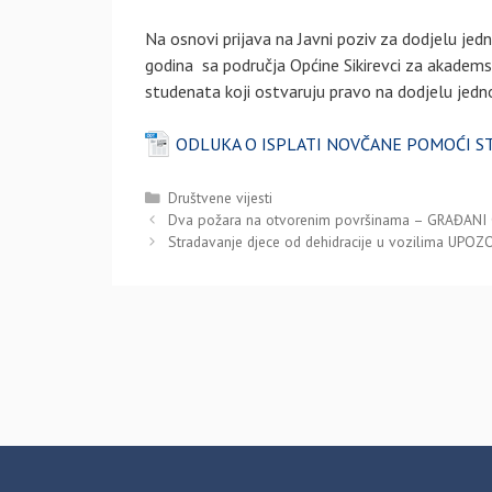
Na osnovi prijava na Javni poziv za dodjelu jed
godina sa područja Općine Sikirevci za akadem
studenata koji ostvaruju pravo na dodjelu jedn
ODLUKA O ISPLATI NOVČANE POMOĆI ST
Kategorije
Društvene vijesti
Dva požara na otvorenim površinama – GRAĐANI
Stradavanje djece od dehidracije u vozilima UPO