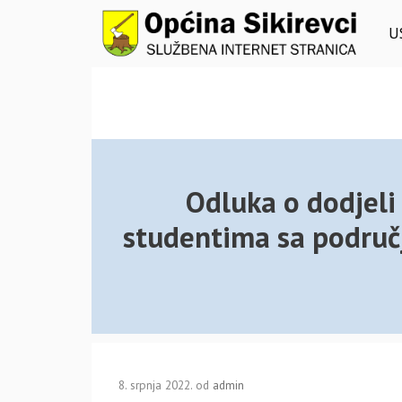
Preskoči
na
U
sadržaj
Odluka o dodjeli
studentima sa područ
8. srpnja 2022.
od
admin