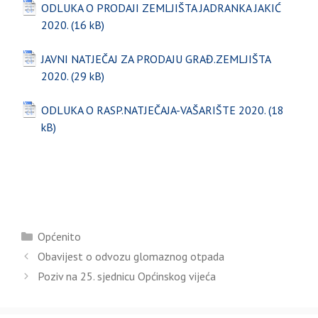
ODLUKA O PRODAJI ZEMLJIŠTA JADRANKA JAKIĆ
2020.
JAVNI NATJEČAJ ZA PRODAJU GRAĐ.ZEMLJIŠTA
2020.
ODLUKA O RASP.NATJEČAJA-VAŠARIŠTE 2020.
Kategorije
Općenito
Obavijest o odvozu glomaznog otpada
Poziv na 25. sjednicu Općinskog vijeća