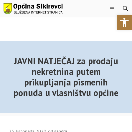
Preskoči
na
Open 
sadržaj
Izbornik
JAVNI NATJEČAJ za prodaju
nekretnina putem
prikupljanja pismenih
ponuda u vlasništvu općine
23. listopada 2020.
od
sandra