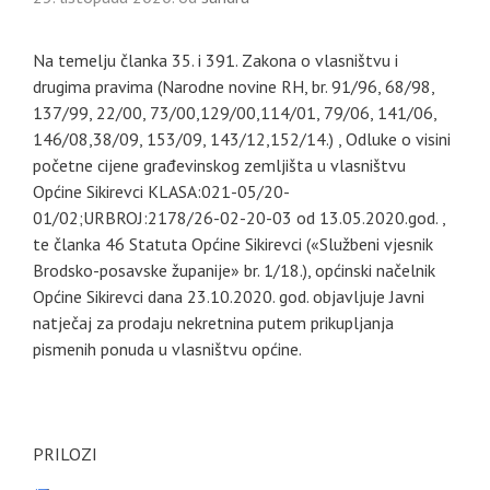
Na temelju članka 35. i 391. Zakona o vlasništvu i
drugima pravima (Narodne novine RH, br. 91/96, 68/98,
137/99, 22/00, 73/00,129/00,114/01, 79/06, 141/06,
146/08,38/09, 153/09, 143/12,152/14.) , Odluke o visini
početne cijene građevinskog zemljišta u vlasništvu
Općine Sikirevci KLASA:021-05/20-
01/02;URBROJ:2178/26-02-20-03 od 13.05.2020.god. ,
te članka 46 Statuta Općine Sikirevci («Službeni vjesnik
Brodsko-posavske županije» br. 1/18.), općinski načelnik
Općine Sikirevci dana 23.10.2020. god. objavljuje Javni
natječaj za prodaju nekretnina putem prikupljanja
pismenih ponuda u vlasništvu općine.
PRILOZI