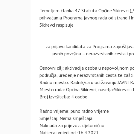
Temeljem članka 47. Statuta Općine Sikirevci („
prihvaćanja Programa javnog rada od strane Hr
Sikirevci raspisuje
za prijavu kandidata za Programa zapošljava
javnih površina – nerazvrstanih cesta i po
Osnovni cilj: aktivacija osoba u nepovoljnom p
područja, uređenje nerazvrstanih cesta te zašti
Radno mjesto: Radnik/ca u održavanju JAVNI 
Mjesto rada: Općina Sikirevci, naselja:Sikirevci i
Broj izvršitelja: 4 osobe
Radno vrijeme: puno radno vrijeme
Smještaj: Nema smještaja
Naknada za prijevoz: djelomično
Natječaj vrijedi od :16.4.2021.