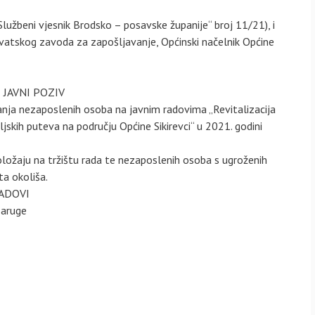
Službeni vjesnik Brodsko – posavske županije“ broj 11/21), i
vatskog zavoda za zapošljavanje, Općinski načelnik Općine
JAVNI POZIV
nja nezaposlenih osoba na javnim radovima „Revitalizacija
ljskih puteva na području Općine Sikirevci“ u 2021. godini
oložaju na tržištu rada te nezaposlenih osoba s ugroženih
ta okoliša.
RADOVI
 Jaruge