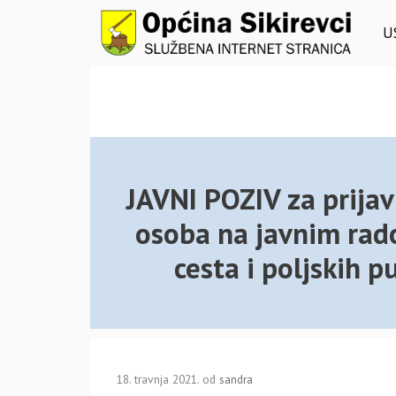
Preskoči
na
U
sadržaj
JAVNI POZIV za prija
osoba na javnim rado
cesta i poljskih 
18. travnja 2021.
od
sandra