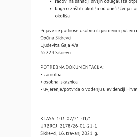
radovi na sanaciji divljih odlagališta otp
briga o zaštiti okoliša od onečišćenja i 
okoliša
Prijave se podnose osobno ili pismenim putem 
Općina Sikirevci
Ljudevita Gaja 4/a
35224 Sikirevci
POTREBNA DOKUMENTACIJA:
• zamolba
• osobna iskaznica
• uvjerenje/potvrda o vođenju u evidenciji Hrv
KLASA: 103-02/21-01/1
URBROJ: 2178/26-01-21-1
Sikirevci, 16. travanj 2021. g.