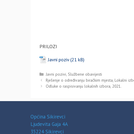
PRILOZI
Javni poziv
Kategorije
Javni pozivi
,
Službene obavijesti
Rješenje o određivanju biračkim mjesta, Lokalni izb
Odluke o raspisivanju lokalnih izbora, 2021.
Općina Sikirevci
Ljudevita Gaja 4A
35224 Sikirevci