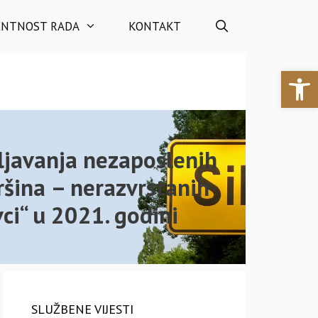
ENTNOST RADA
KONTAKT
Open 
ljavanja nezaposlenih
ršina – nerazvrstanih
ci“ u 2021. godini
SLUŽBENE VIJESTI