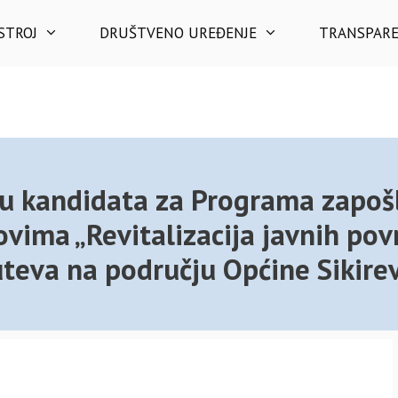
STROJ
DRUŠTVENO UREĐENJE
TRANSPAR
vu kandidata za Programa zapoš
vima „Revitalizacija javnih pov
puteva na području Općine Sikirev