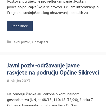
Poštovani, u tijeku je provedba kampanje „Postani
policajac/policajka“ koja se provodi s ciljem informiranja o
Programu srednjoškolskog obrazovanja odraslih za …
Read more
Kategorije
Javni pozivi
,
Obavijesti
Javni poziv -održavanje javne
rasvjete na području Općine Sikirevci
8. ožujka 2023.
Na temelju članka 48. Zakona o komunalnom
gospodarstvu (NN, br. 68/18, 110/18, 32/20), članka 7.
Odluke o komunalnim djelatnostima Općine …