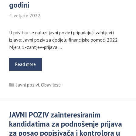
godini
4. veljače 2022.
U privitku se nalazi javni poziv i pripadajući zahtjevi i
izjave: Javni poziv za dodjelu financijske pomoći 2022
Mjera 1.-zahtjev-prijava …
Read more
Kategorije
Javni pozivi
,
Obavijesti
JAVNI POZIV zainteresiranim
kandidatima za podnošenje prijava
za posao popisivača i kontrolora u