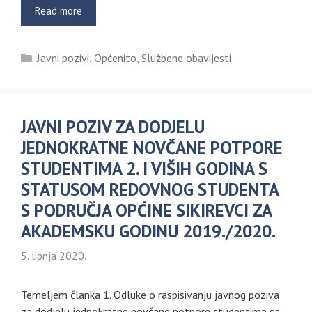
Read more
Kategorije
Javni pozivi
,
Općenito
,
Službene obavijesti
JAVNI POZIV ZA DODJELU
JEDNOKRATNE NOVČANE POTPORE
STUDENTIMA 2. I VIŠIH GODINA S
STATUSOM REDOVNOG STUDENTA
S PODRUČJA OPĆINE SIKIREVCI ZA
AKADEMSKU GODINU 2019./2020.
5. lipnja 2020.
Temeljem članka 1. Odluke o raspisivanju javnog poziva
za dodjelu jednokratne novčane potpore studentima sa