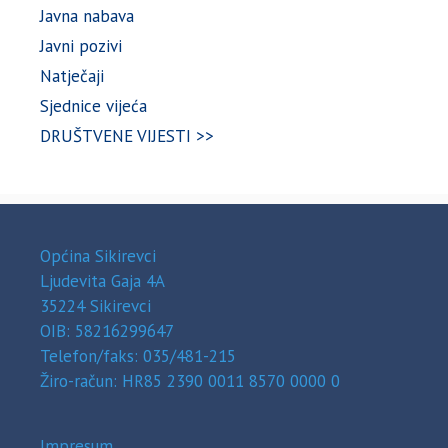
Javna nabava
Javni pozivi
Natječaji
Sjednice vijeća
DRUŠTVENE VIJESTI >>
Općina Sikirevci
Ljudevita Gaja 4A
35224 Sikirevci
OIB: 58216299647
Telefon/faks: 035/481-215
Žiro-račun: HR85 2390 0011 8570 0000 0
Impresum