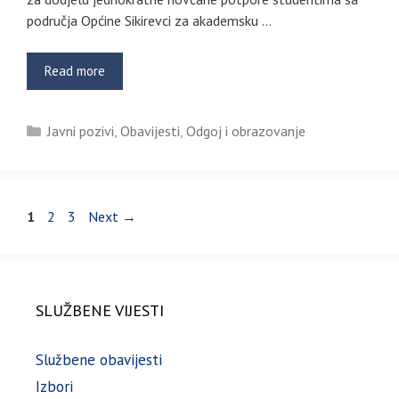
područja Općine Sikirevci za akademsku …
Read more
Kategorije
Javni pozivi
,
Obavijesti
,
Odgoj i obrazovanje
Page
Page
Page
1
2
3
Next
→
SLUŽBENE VIJESTI
Službene obavijesti
Izbori