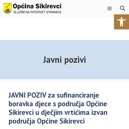
Preskoči
na
Open 
sadržaj
Izbornik
Javni pozivi
JAVNI POZIV za sufinanciranje
boravka djece s područja Općine
Sikirevci u dječjim vrtićima izvan
područja Općine Sikirevci