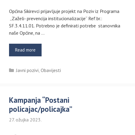
Općina Sikirevci prijavljuje projekt na Poziv iz Programa
„Zaželi- prevencija institucionalizacije“ Ref.br.:
SF.3.4.11.01. Potrebno je definirati potrebe stanovnika
naše Općine, na …
Read more
Kategorije
Javni pozivi
,
Obavijesti
Kampanja “Postani
policajac/policajka”
27. ožujka 2023.