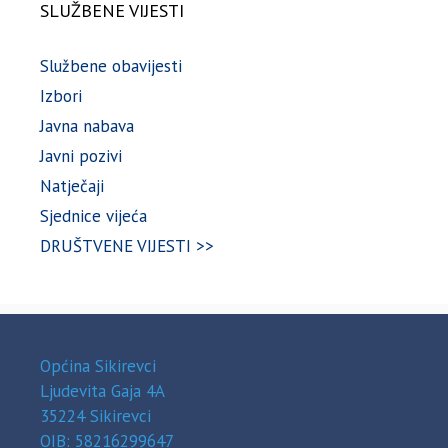
SLUŽBENE VIJESTI
Službene obavijesti
Izbori
Javna nabava
Javni pozivi
Natječaji
Sjednice vijeća
DRUŠTVENE VIJESTI >>
Općina Sikirevci
Ljudevita Gaja 4A
35224 Sikirevci
OIB: 58216299647