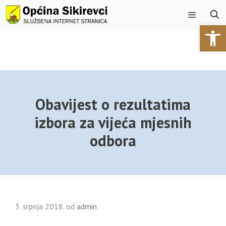
Preskoči
na
Open 
sadržaj
Izbornik
Obavijest o rezultatima
izbora za vijeća mjesnih
odbora
3. srpnja 2018.
od
admin