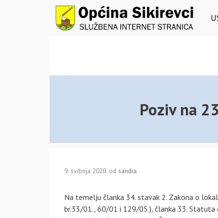
Preskoči
na
U
sadržaj
Poziv na 23
9. svibnja 2020.
od
sandra
Na temelju članka 34. stavak 2. Zakona o lokal
br.33/01., 60/01 i 129/05.), članka 33. Statuta 