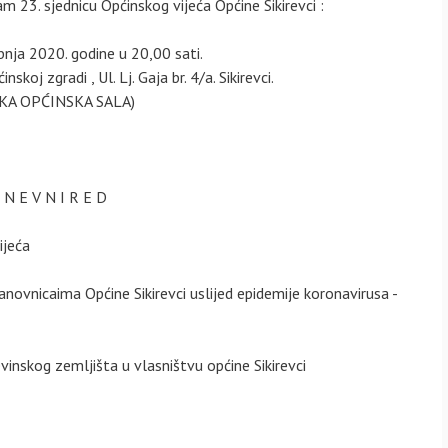
vam 23. sjednicu Općinskog vijeća Općine Sikirevci :
bnja 2020. godine u 20,00 sati.
nskoj zgradi , Ul. Lj. Gaja br. 4/a. Sikirevci.
IKA OPĆINSKA SALA)
 N E V N I R E D
ijeća
novnicaima Općine Sikirevci uslijed epidemije koronavirusa -
evinskog zemljišta u vlasništvu općine Sikirevci