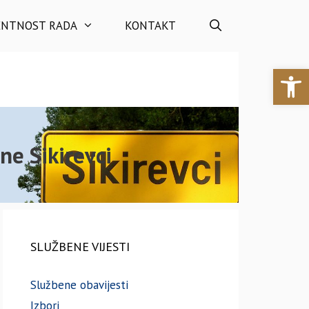
ENTNOST RADA
KONTAKT
Open 
ne Sikirevci
SLUŽBENE VIJESTI
Službene obavijesti
Izbori