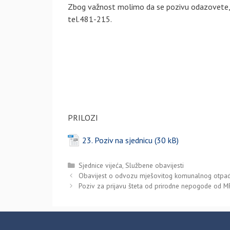
Zbog važnost molimo da se pozivu odazovete, a
tel.481-215.
PRILOZI
23. Poziv na sjednicu
Kategorije
Sjednice vijeća
,
Službene obavijesti
Obavijest o odvozu mješovitog komunalnog otpa
Poziv za prijavu šteta od prirodne nepogode od M