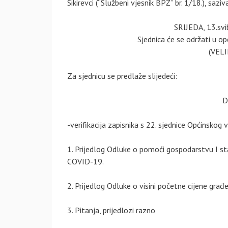
Sikirevci (“Službeni vjesnik BPŽ” br. 1/18.), sazi
SRIJEDA, 13.svi
Sjednica će se održati u opći
(VEL
Za sjednicu se predlaže slijedeći:
D
-verifikacija zapisnika s 22. sjednice Općinskog v
1. Prijedlog Odluke o pomoći gospodarstvu I sta
COVID-19.
2. Prijedlog Odluke o visini početne cijene građ
3. Pitanja, prijedlozi razno