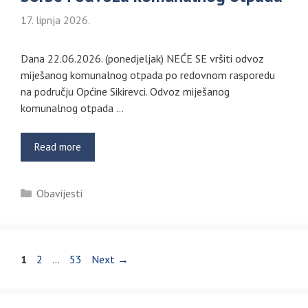
17. lipnja 2026.
Dana 22.06.2026. (ponedjeljak) NEĆE SE vršiti odvoz
miješanog komunalnog otpada po redovnom rasporedu
na području Općine Sikirevci. Odvoz miješanog
komunalnog otpada …
Read more
Kategorije
Obavijesti
Page
Page
Page
1
2
…
53
Next
→