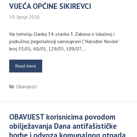
VIJEĆA OPĆINE SIKIREVCI
19. lipnja 2026.
Na temelju članka 34. stavka 3. Zakona o lokalnoj i
područnoj (regionalnoj) samoupravi (“Narodne Novine”
broj 33/01, 60/01, 129/05, 109/07, …
Read more
Kategorije
Obavijesti
OBAVIJEST korisnicima povodom
obilježavanja Dana antifašističke
borbe i odvoza komunalnog otpada