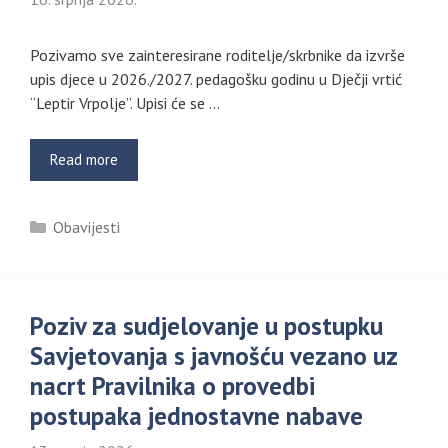
Pozivamo sve zainteresirane roditelje/skrbnike da izvrše
upis djece u 2026./2027. pedagošku godinu u Dječji vrtić
“Leptir Vrpolje”. Upisi će se …
Read more
Kategorije
Obavijesti
Poziv za sudjelovanje u postupku
Savjetovanja s javnošću vezano uz
nacrt Pravilnika o provedbi
postupaka jednostavne nabave