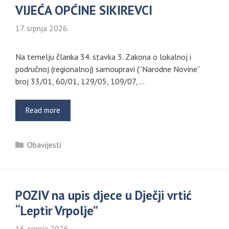
VIJEĆA OPĆINE SIKIREVCI
17. srpnja 2026.
Na temelju članka 34. stavka 3. Zakona o lokalnoj i
područnoj (regionalnoj) samoupravi (“Narodne Novine”
broj 33/01, 60/01, 129/05, 109/07, …
Read more
Kategorije
Obavijesti
POZIV na upis djece u Dječji vrtić
“Leptir Vrpolje”
16. srpnja 2026.