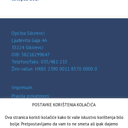
Općina Sikirevci
Ljudevita Gaja 4A
35224 Sikirevci
OIB: 58216299647
Telefon/faks: 035/481-215
Žiro-račun: HR85 2390 0011 8570 0000 0
Impresum
Pravila privatnosti
Zaštita osobnih podataka (GDPR)
POSTAVKE KORIŠTENJA KOLAČIĆA
Izjava o pristupačnosti
Ova stranica koristi kolačiće kako bi vaše iskustvo korištenja bilo
bolje. Pretpostavljamo da vam to ne smeta ali ipak dajemo