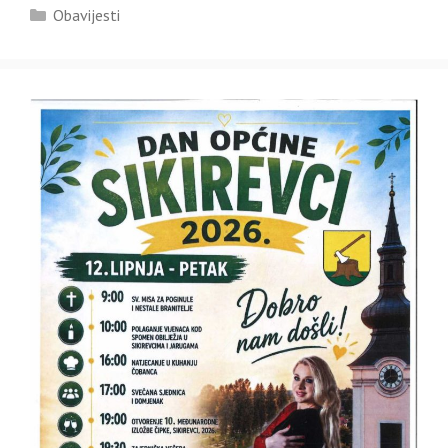
Kategorije
Obavijesti