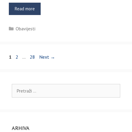
Read more
Kategorije
Obavijesti
Page
Page
Page
1
2
…
28
Next
→
Pretraži:
ARHIVA