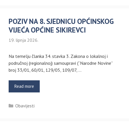
POZIV NA 8. SJEDNICU OPĆINSKOG
VIJEĆA OPĆINE SIKIREVCI
19. lipnja 2026.
Na temelju članka 34. stavka 3. Zakona o lokalnoj i
područnoj (regionalnoj) samoupravi (“Narodne Novine”
broj 33/01, 60/01, 129/05, 109/07, …
Read more
Kategorije
Obavijesti