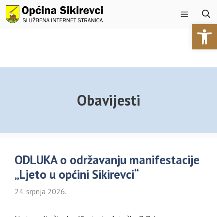
Preskoči
na
Open 
sadržaj
Izbornik
Obavijesti
ODLUKA o održavanju manifestacije
„Ljeto u općini Sikirevci“
24. srpnja 2026.