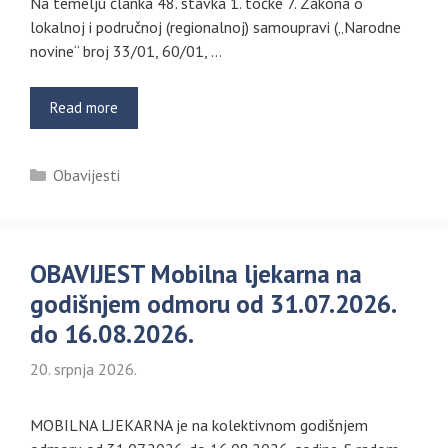
Na temelju članka 48. stavka 1. točke 7. Zakona o
lokalnoj i područnoj (regionalnoj) samoupravi („Narodne
novine“ broj 33/01, 60/01, …
Read more
Kategorije
Obavijesti
OBAVIJEST Mobilna ljekarna na
godišnjem odmoru od 31.07.2026.
do 16.08.2026.
20. srpnja 2026.
MOBILNA LJEKARNA je na kolektivnom godišnjem