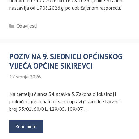
odmoru od 31.07.2026. do 16.08.2026. godine. S radom
nastavlja od 17.08.2026.g. po uobičajenom rasporedu.
Kategorije
Obavijesti
POZIV NA 9. SJEDNICU OPĆINSKOG
VIJEĆA OPĆINE SIKIREVCI
17. srpnja 2026.
Na temelju članka 34. stavka 3. Zakona o lokalnoj i
područnoj (regionalnoj) samoupravi (“Narodne Novine”
broj 33/01, 60/01, 129/05, 109/07, …
Read more