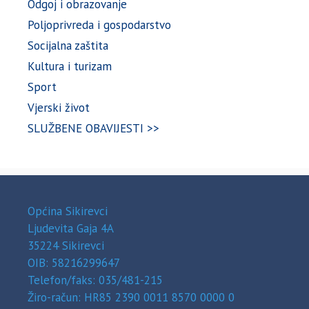
Odgoj i obrazovanje
Poljoprivreda i gospodarstvo
Socijalna zaštita
Kultura i turizam
Sport
Vjerski život
SLUŽBENE OBAVIJESTI >>
Općina Sikirevci
Ljudevita Gaja 4A
35224 Sikirevci
OIB: 58216299647
Telefon/faks: 035/481-215
Žiro-račun: HR85 2390 0011 8570 0000 0