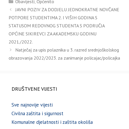
Kategorije
Obavijesti
,
Općenito
JAVNI POZIV ZA DODJELU JEDNOKRATNE NOVČANE
POTPORE STUDENTIMA 2. I VIŠIH GODINA S
STATUSOM REDOVNOG STUDENTA S PODRUČJA
OPĆINE SIKIREVCI ZA AKADEMSKU GODINU
2021./2022.
Natječaj za upis polaznika u 3. razred srednjoškolskog
obrazovanja 2022/2023. za zanimanje policajac/policajka
DRUŠTVENE VIJESTI
Sve najnovije vijesti
Civilna zaštita i sigurnost
Komunalne djelatnosti i zaštita okoliša