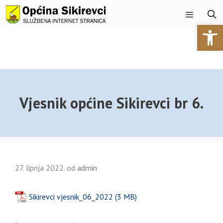
Preskoči
na
Open 
sadržaj
Izbornik
Vjesnik općine Sikirevci br 6.
27. lipnja 2022.
od
admin
Sikirevci vjesnik_06_2022