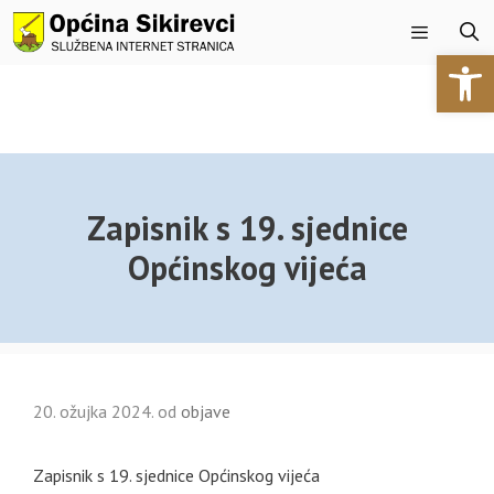
Preskoči
na
Open 
sadržaj
Izbornik
Zapisnik s 19. sjednice
Općinskog vijeća
20. ožujka 2024.
od
objave
Zapisnik s 19. sjednice Općinskog vijeća