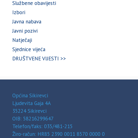
Službene obavijesti
Izbori
Javna nabava
Javni pozivi
Natječaji
Sjednice vijeća
DRUŠTVENE VIJESTI >>
Općina Sikirevci
Ljudevita Gaja 4A
35224 Sikirevci
OIB: 58216299647
Telefon/faks: 035/481-215
Žiro-račun: HR85 2390 0011 8570 0000 0