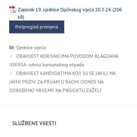
Zapisnik 19. sjednice Općinskog vijeća 20.3.24.
(otvara
Pretpregled promjena
se
u
Kategorije
novoj
Sjednice vijeća
kartici)
OBAVIJEST KORISNICIMA POVODOM BLAGDANA
USKRSA- odvoz komunalnog otpada
OBAVIJEST KANDIDATIMA KOJI SU SE JAVILI NA
JAVNI POZIV ZA PRIJAM U RADNI ODNOS NA
ODREĐENO VRIJEME NA PROJEKTU ZAŽELI
SLUŽBENE VIJESTI