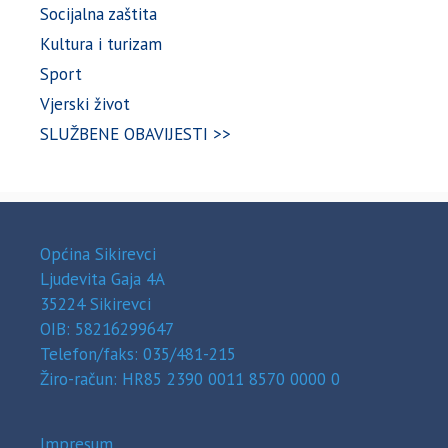
Socijalna zaštita
Kultura i turizam
Sport
Vjerski život
SLUŽBENE OBAVIJESTI >>
Općina Sikirevci
Ljudevita Gaja 4A
35224 Sikirevci
OIB: 58216299647
Telefon/faks: 035/481-215
Žiro-račun: HR85 2390 0011 8570 0000 0
Impresum