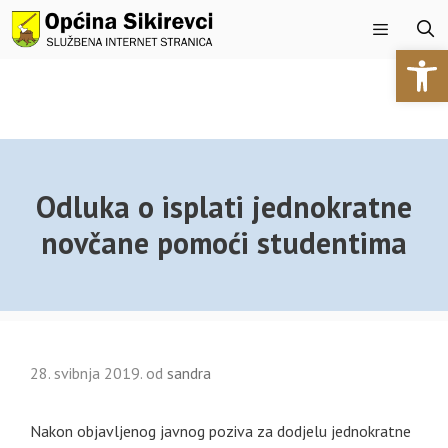
Preskoči
na
Open 
sadržaj
Izbornik
Odluka o isplati jednokratne
novčane pomoći studentima
28. svibnja 2019.
od
sandra
Nakon objavljenog javnog poziva za dodjelu jednokratne