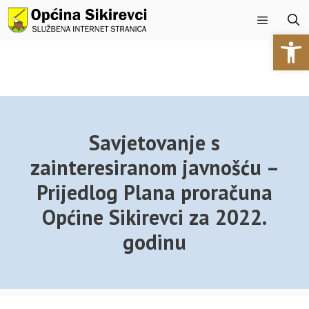
Preskoči
na
Open 
sadržaj
Izbornik
Savjetovanje s
zainteresiranom javnošću –
Prijedlog Plana proračuna
Općine Sikirevci za 2022.
godinu