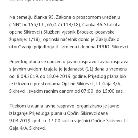
Na temelju članka 95. Zakona o prostornom uređenju
(”NN”, br. 153/13 , 65/17 i 114/18), članka 46. Statuta
općine Sikirevci ( Službeni vjesnik Brodsko-posavske
županije: 1/18), općinski načelnik donio je Zaključak o
utvrđivanju prijedloga II. Izmjena i dopuna PPUO Sikirevci.
Prijedlog plana se upućen u javnu raspravu. Javna rasprava
s javnim uvidom trajala je jedanaest (11) dana u vremenu
od 8.04.2019. do 18.04.2019. godine. Prijedlog plana bio
je izložen u prostorijama Općine Sikirevci , LJ. Gaja 4/A,
Sikirevci , svakim radnim danom od 07:00 do 15:00 sati.
Tijekom trajanja javne rasprave organizirano je javno
izlaganje Prijedloga plana u Općini Sikirevci dana
9.04.2019. god., u 13.00 sati u vijećnici Općine Sikirevci LJ.
Gaja 4/A, Sikirevci.