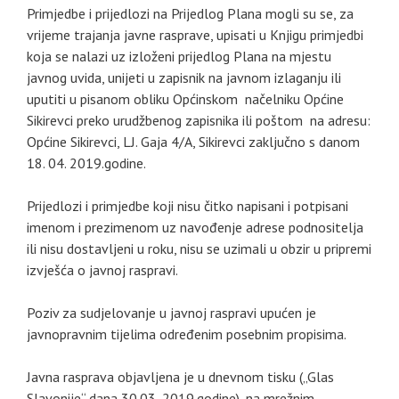
Primjedbe i prijedlozi na Prijedlog Plana mogli su se, za
vrijeme trajanja javne rasprave, upisati u Knjigu primjedbi
koja se nalazi uz izloženi prijedlog Plana na mjestu
javnog uvida, unijeti u zapisnik na javnom izlaganju ili
uputiti u pisanom obliku Općinskom načelniku Općine
Sikirevci preko urudžbenog zapisnika ili poštom na adresu:
Općine Sikirevci, LJ. Gaja 4/A, Sikirevci zaključno s danom
18. 04. 2019.godine.
Prijedlozi i primjedbe koji nisu čitko napisani i potpisani
imenom i prezimenom uz navođenje adrese podnositelja
ili nisu dostavljeni u roku, nisu se uzimali u obzir u pripremi
izvješća o javnoj raspravi.
Poziv za sudjelovanje u javnoj raspravi upućen je
javnopravnim tijelima određenim posebnim propisima.
Javna rasprava objavljena je u dnevnom tisku („Glas
Slavonije“ dana 30.03..2019.godine), na mrežnim