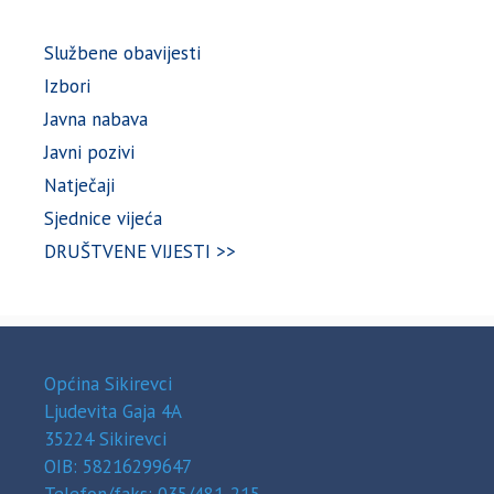
Službene obavijesti
Izbori
Javna nabava
Javni pozivi
Natječaji
Sjednice vijeća
DRUŠTVENE VIJESTI >>
Općina Sikirevci
Ljudevita Gaja 4A
35224 Sikirevci
OIB: 58216299647