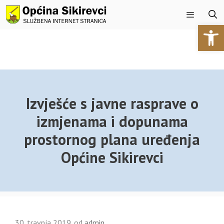
Preskoči
na
Open 
sadržaj
Izbornik
Izvješće s javne rasprave o
izmjenama i dopunama
prostornog plana uređenja
Općine Sikirevci
30. travnja 2019.
od
admin