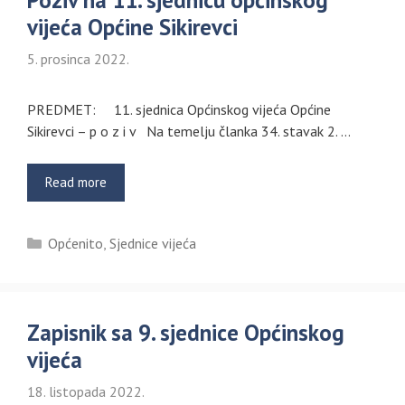
Poziv na 11. sjednicu općinskog
vijeća Općine Sikirevci
5. prosinca 2022.
PREDMET: 11. sjednica Općinskog vijeća Općine
Sikirevci – p o z i v Na temelju članka 34. stavak 2. …
Read more
Kategorije
Općenito
,
Sjednice vijeća
Zapisnik sa 9. sjednice Općinskog
vijeća
18. listopada 2022.