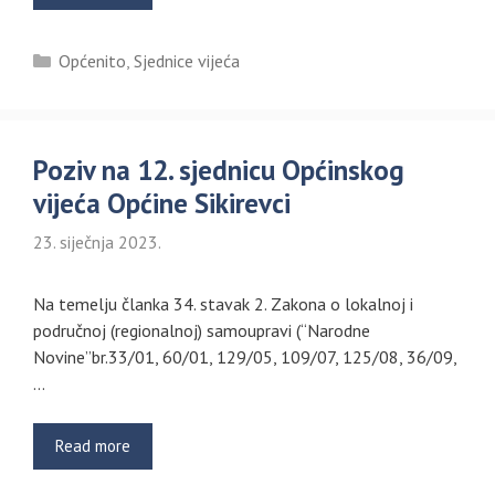
Kategorije
Općenito
,
Sjednice vijeća
Poziv na 12. sjednicu Općinskog
vijeća Općine Sikirevci
23. siječnja 2023.
Na temelju članka 34. stavak 2. Zakona o lokalnoj i
područnoj (regionalnoj) samoupravi (“Narodne
Novine”br.33/01, 60/01, 129/05, 109/07, 125/08, 36/09,
…
Read more