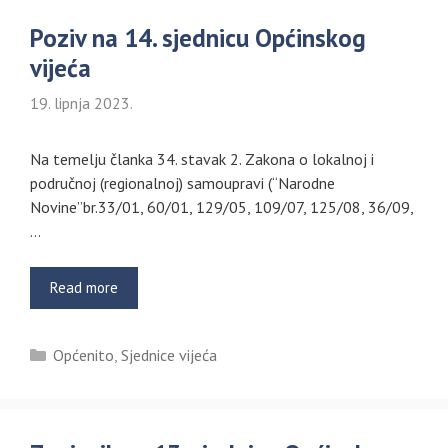
Poziv na 14. sjednicu Općinskog
vijeća
19. lipnja 2023.
Na temelju članka 34. stavak 2. Zakona o lokalnoj i
područnoj (regionalnoj) samoupravi (“Narodne
Novine”br.33/01, 60/01, 129/05, 109/07, 125/08, 36/09,
…
Read more
Kategorije
Općenito
,
Sjednice vijeća