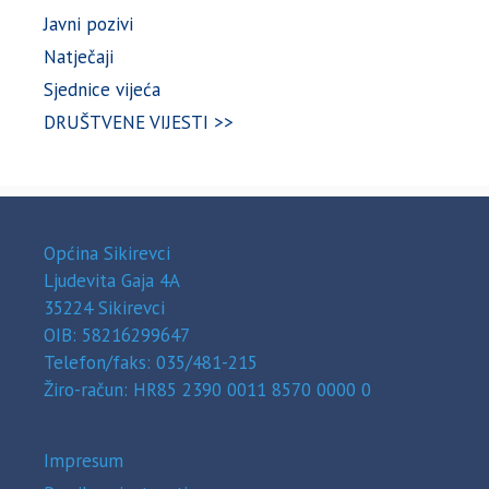
Javni pozivi
Natječaji
Sjednice vijeća
DRUŠTVENE VIJESTI >>
Općina Sikirevci
Ljudevita Gaja 4A
35224 Sikirevci
OIB: 58216299647
Telefon/faks: 035/481-215
Žiro-račun: HR85 2390 0011 8570 0000 0
Impresum