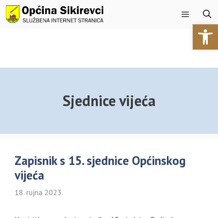
Preskoči
na
Open 
sadržaj
Izbornik
Sjednice vijeća
Zapisnik s 15. sjednice Općinskog
vijeća
18. rujna 2023.