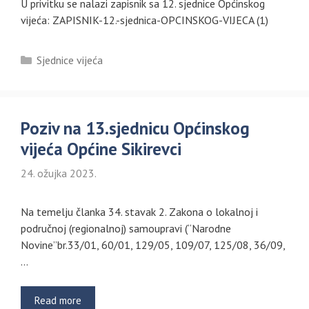
U privitku se nalazi zapisnik sa 12. sjednice Općinskog
vijeća: ZAPISNIK-12.-sjednica-OPCINSKOG-VIJECA (1)
Kategorije
Sjednice vijeća
Poziv na 13.sjednicu Općinskog
vijeća Općine Sikirevci
24. ožujka 2023.
Na temelju članka 34. stavak 2. Zakona o lokalnoj i
područnoj (regionalnoj) samoupravi (“Narodne
Novine”br.33/01, 60/01, 129/05, 109/07, 125/08, 36/09,
…
Read more