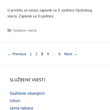
U privitku se nalazi zapisnik sa 9. sjednice Općinskog
vijeća: Zapisnik sa 9.sjednice
Kategorije
Sjednice vijeća
Page
Page
Page
Page
Page
←
Previous
1
2
3
4
…
6
Next
→
SLUŽBENE VIJESTI
Službene obavijesti
Izbori
Javna nabava