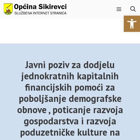
Preskoči
na
Open 
sadržaj
Izbornik
Javni poziv za dodjelu
jednokratnih kapitalnih
financijskih pomoći za
poboljšanje demografske
obnove , poticanje razvoja
gospodarstva i razvoja
poduzetničke kulture na