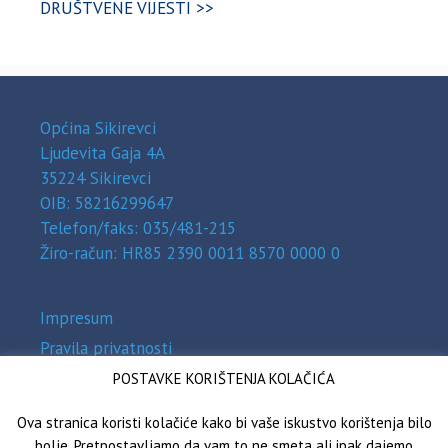
DRUŠTVENE VIJESTI >>
Općina Sikirevci
Ljudevita Gaja 4A
35224 Sikirevci
OIB: 58216299647
Telefon/faks: 035/481-215
Žiro-račun: HR85 2390 0011 8570 0000 0
Impresum
Pravila privatnosti
Zaštita osobnih podataka (GDPR)
POSTAVKE KORIŠTENJA KOLAČIĆA
Izjava o pristupačnosti
Ova stranica koristi kolačiće kako bi vaše iskustvo korištenja bilo
bolje. Pretpostavljamo da vam to ne smeta ali ipak dajemo