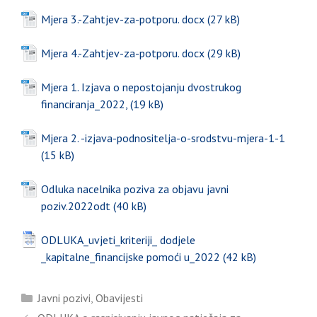
Mjera 3.-Zahtjev-za-potporu. docx
Mjera 4.-Zahtjev-za-potporu. docx
Mjera 1. Izjava o nepostojanju dvostrukog
financiranja_2022,
Mjera 2. -izjava-podnositelja-o-srodstvu-mjera-1-1
Odluka nacelnika poziva za objavu javni
poziv.2022odt
ODLUKA_uvjeti_kriteriji_ dodjele
_kapitalne_financijske pomoći u_2022
Kategorije
Javni pozivi
,
Obavijesti