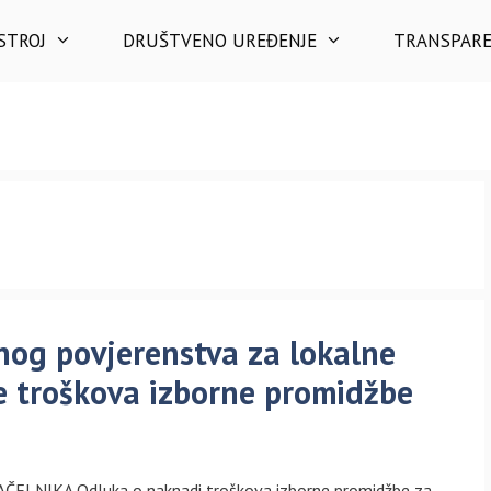
STROJ
DRUŠTVENO UREĐENJE
TRANSPAR
nog povjerenstva za lokalne
e troškova izborne promidžbe
NAČELNIKA Odluka o naknadi troškova izborne promidžbe za