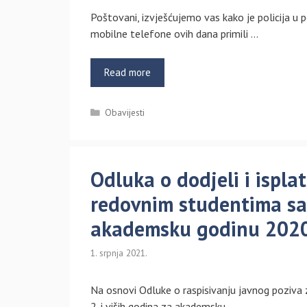
Poštovani, izvješćujemo vas kako je policija u p
mobilne telefone ovih dana primili …
Read more
Kategorije
Obavijesti
Odluka o dodjeli i ispl
redovnim studentima sa 
akademsku godinu 2020
1. srpnja 2021.
Na osnovi Odluke o raspisivanju javnog poziv
2. i viših godina za akademsku …