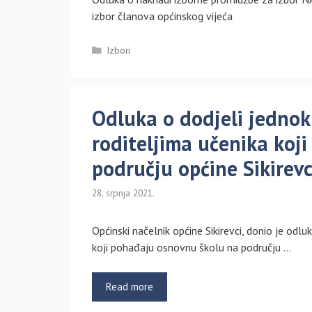
izbor članova općinskog vijeća
Kategorije
Izbori
Odluka o dodjeli jedno
roditeljima učenika koj
području općine Sikirevc
28. srpnja 2021.
Općinski načelnik općine Sikirevci, donio je od
koji pohađaju osnovnu školu na području …
Read more