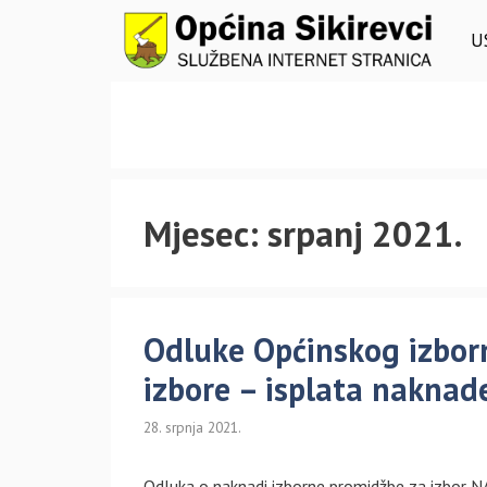
Preskoči
na
U
sadržaj
Mjesec:
srpanj 2021.
Odluke Općinskog izbor
izbore – isplata naknad
28. srpnja 2021.
Odluka o naknadi izborne promidžbe za izbor 