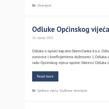
Kategorije
Obavijesti
Odluke Općinskog vijeća
26. srpnja 2021.
Odluka o isplati kap.don.Sikirevčanka d.o.o. O
osnovice-i-koeficijentima-dužnosnici 1.Odluka
radu-Opcinskog-vijeca-opcine-Sikirevci Odluka 
Read more
Kategorije
Sjednice vijeća
,
Službene obavijesti