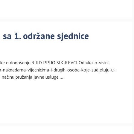
 sa 1. održane sjednice
dluke o donošenju 3 IID PPUO SIKIREVCI Odluka-o-visini-
-o-naknadama-vijecnicima-i-drugih-osoba-koje-sudjeluju-u-
o načinu pružanja javne usluge …