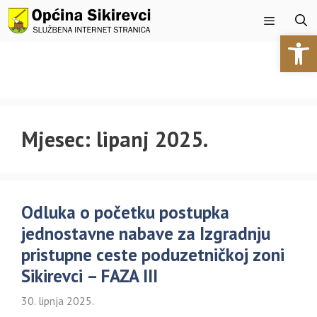
Preskoči
na
Open 
sadržaj
Izbornik
Mjesec:
lipanj 2025.
Odluka o početku postupka
jednostavne nabave za Izgradnju
pristupne ceste poduzetničkoj zoni
Sikirevci – FAZA III
30. lipnja 2025.