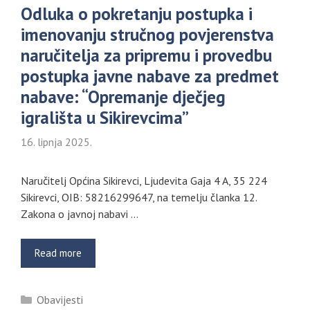
Odluka o pokretanju postupka i
imenovanju stručnog povjerenstva
naručitelja za pripremu i provedbu
postupka javne nabave za predmet
nabave: “Opremanje dječjeg
igrališta u Sikirevcima”
16. lipnja 2025.
Naručitelj Općina Sikirevci, Ljudevita Gaja 4 A, 35 224
Sikirevci, OIB: 58216299647, na temelju članka 12.
Zakona o javnoj nabavi …
Read more
Kategorije
Obavijesti