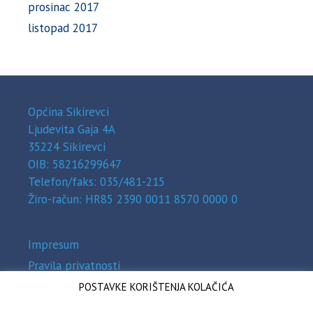
prosinac 2017
listopad 2017
Općina Sikirevci
Ljudevita Gaja 4A
35224 Sikirevci
OIB: 58216299647
Telefon/faks: 035/481-215
Žiro-račun: HR85 2390 0011 8570 0000 0
Impresum
Pravila privatnosti
Zaštita osobnih podataka (GDPR)
POSTAVKE KORIŠTENJA KOLAČIĆA
Izjava o pristupačnosti