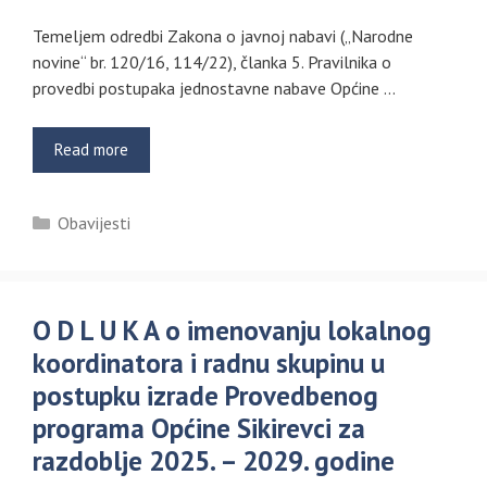
Temeljem odredbi Zakona o javnoj nabavi („Narodne
novine“ br. 120/16, 114/22), članka 5. Pravilnika o
provedbi postupaka jednostavne nabave Općine …
Read more
Kategorije
Obavijesti
O D L U K A o imenovanju lokalnog
koordinatora i radnu skupinu u
postupku izrade Provedbenog
programa Općine Sikirevci za
razdoblje 2025. – 2029. godine