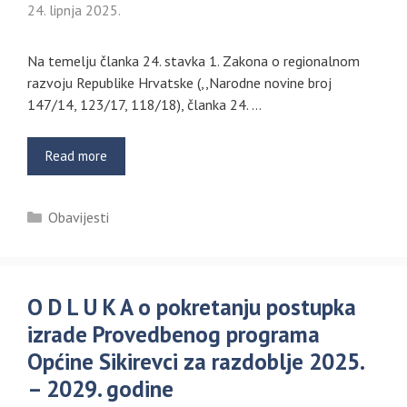
24. lipnja 2025.
Na temelju članka 24. stavka 1. Zakona o regionalnom
razvoju Republike Hrvatske (,,Narodne novine broj
147/14, 123/17, 118/18), članka 24. …
Read more
Kategorije
Obavijesti
O D L U K A o pokretanju postupka
izrade Provedbenog programa
Općine Sikirevci za razdoblje 2025.
– 2029. godine