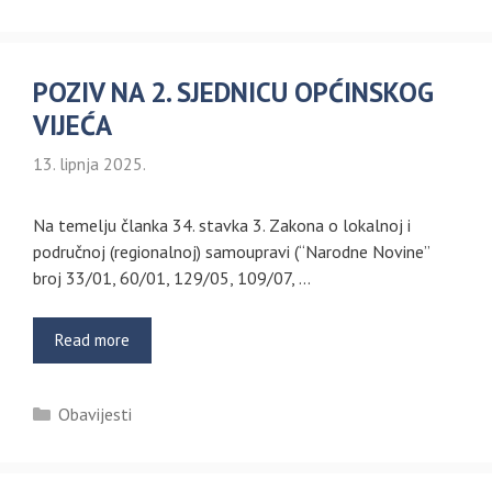
POZIV NA 2. SJEDNICU OPĆINSKOG
VIJEĆA
13. lipnja 2025.
Na temelju članka 34. stavka 3. Zakona o lokalnoj i
područnoj (regionalnoj) samoupravi (“Narodne Novine”
broj 33/01, 60/01, 129/05, 109/07, …
Read more
Kategorije
Obavijesti