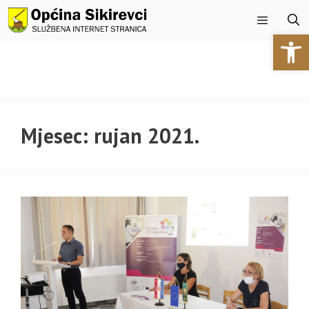
Preskoči
na
Open 
sadržaj
Izbornik
Mjesec:
rujan 2021.