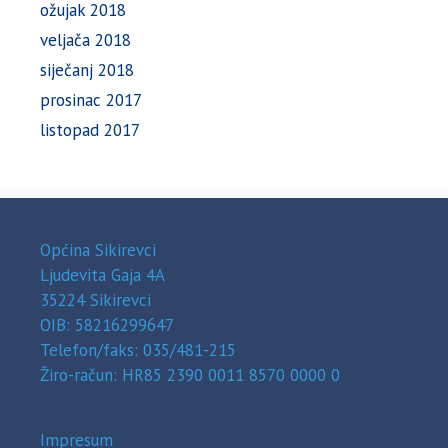
ožujak 2018
veljača 2018
siječanj 2018
prosinac 2017
listopad 2017
Općina Sikirevci
Ljudevita Gaja 4A
35224 Sikirevci
OIB: 58216299647
Telefon/faks: 035/481-215
Žiro-račun: HR85 2390 0011 8570 0000 0
Impresum