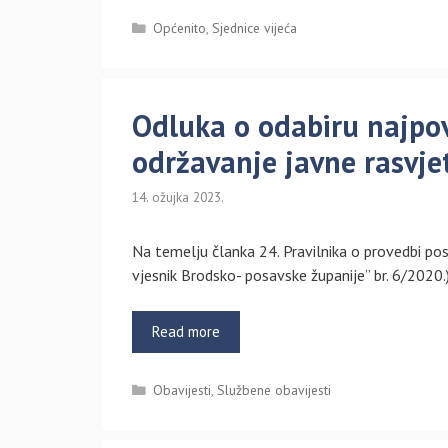
Kategorije
Općenito
,
Sjednice vijeća
Odluka o odabiru najpov
održavanje javne rasvje
14. ožujka 2023.
Na temelju članka 24. Pravilnika o provedbi po
vjesnik Brodsko- posavske županije” br. 6/2020.
Read more
Kategorije
Obavijesti
,
Službene obavijesti