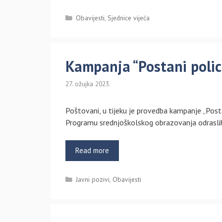
Kategorije
Obavijesti
,
Sjednice vijeća
Kampanja “Postani polic
27. ožujka 2023.
Poštovani, u tijeku je provedba kampanje „Posta
Programu srednjoškolskog obrazovanja odrasli
Read more
Kategorije
Javni pozivi
,
Obavijesti