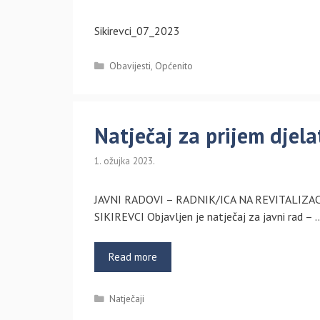
Sikirevci_07_2023
Kategorije
Obavijesti
,
Općenito
Natječaj za prijem djel
1. ožujka 2023.
JAVNI RADOVI – RADNIK/ICA NA REVITALIZA
SIKIREVCI Objavljen je natječaj za javni rad – 
Read more
Kategorije
Natječaji