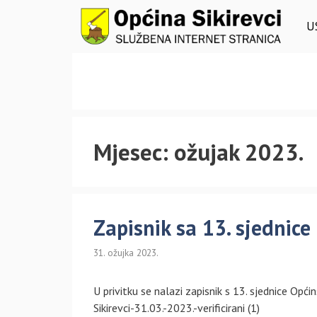
Preskoči
na
U
sadržaj
Mjesec:
ožujak 2023.
Zapisnik sa 13. sjednice
31. ožujka 2023.
U privitku se nalazi zapisnik s 13. sjednice Opć
Sikirevci-31.03.-2023.-verificirani (1)