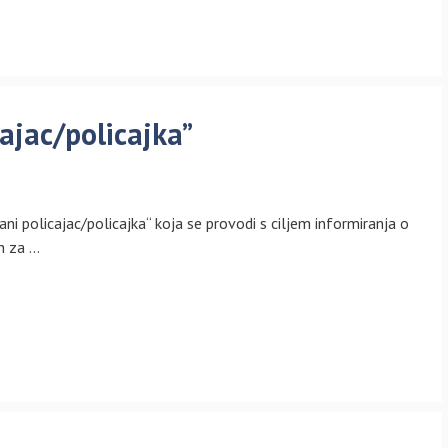
ajac/policajka”
ni policajac/policajka“ koja se provodi s ciljem informiranja o
h za …