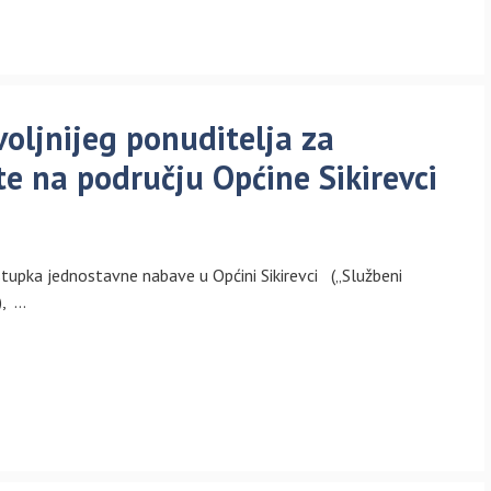
oljnijeg ponuditelja za
te na području Općine Sikirevci
stupka jednostavne nabave u Općini Sikirevci („Službeni
), …