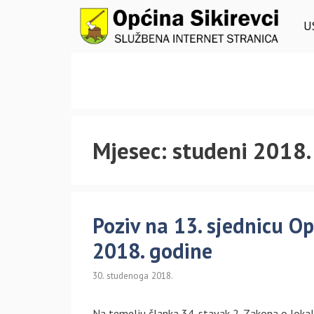
Preskoči
na
U
sadržaj
Mjesec:
studeni 2018.
Poziv na 13. sjednicu Op
2018. godine
30. studenoga 2018.
Na temelju članka 34. stavak 2. Zakona o lokal