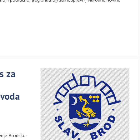
s za
ovoda
đenje Brodsko-