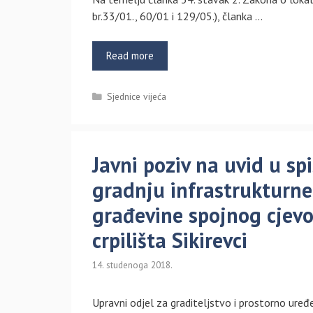
br.33/01., 60/01 i 129/05.), članka …
Read more
Kategorije
Sjednice vijeća
Javni poziv na uvid u spi
gradnju infrastrukturne
građevine spojnog cjev
crpilišta Sikirevci
14. studenoga 2018.
Upravni odjel za graditeljstvo i prostorno ure