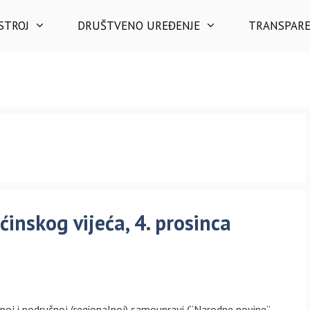
STROJ
DRUŠTVENO UREĐENJE
TRANSPAR
ćinskog vijeća, 4. prosinca
noj i područnoj (regionalnoj) samoupravi (“Narodne novine”