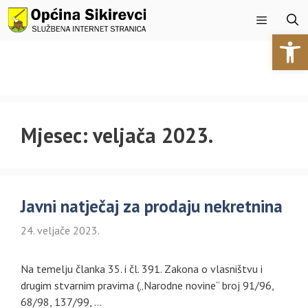
Preskoči
na
Open 
sadržaj
Izbornik
Mjesec:
veljača 2023.
Javni natječaj za prodaju nekretnina
24. veljače 2023.
Na temelju članka 35. i čl. 391. Zakona o vlasništvu i
drugim stvarnim pravima („Narodne novine“ broj 91/96,
68/98, 137/99, …