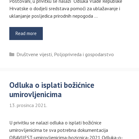
Poštovani, u privitku se nalazi Odluka Vlade Republike
Hrvatske o dodjeli sredstava pomoći za ublažavanje i
uklanjanje posljedica prirodnih nepogoda …
Read more
Kategorije
Društvene vijesti
,
Poljoprivreda i gospodarstvo
Odluka o isplati božićnice
umirovljenicima
13. prosinca 2021.
U privitku se nalazi odluka o isplati božićnice
umirovljenicima te sva potrebna dokumentacija
OBAVIJEST-umirovljenicima-bozicnica-2021 Odluka-o-