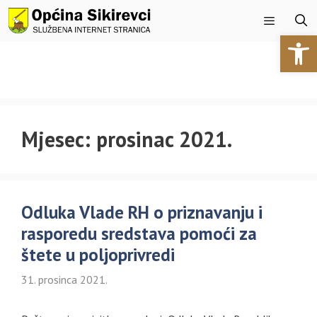
Preskoči
na
Open 
sadržaj
Izbornik
Mjesec:
prosinac 2021.
Odluka Vlade RH o priznavanju i
rasporedu sredstava pomoći za
štete u poljoprivredi
31. prosinca 2021.