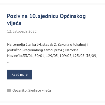
Poziv na 10. sjednicu Općinskog
vijeća
12. listopada 2022.
Na temelju članka 34. stavak 2. Zakona o lokalnoj i
područnoj (regionalnoj) samoupravi (“Narodne
Novine”br.33/01, 60/01, 129/05, 109/07, 125/08, 36/09,
…
Read more
Kategorije
Općenito
,
Sjednice vijeća