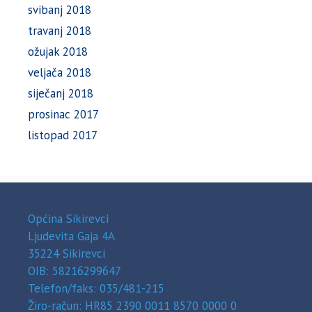
svibanj 2018
travanj 2018
ožujak 2018
veljača 2018
siječanj 2018
prosinac 2017
listopad 2017
Općina Sikirevci
Ljudevita Gaja 4A
35224 Sikirevci
OIB: 58216299647
Telefon/faks: 035/481-215
Žiro-račun: HR85 2390 0011 8570 0000 0