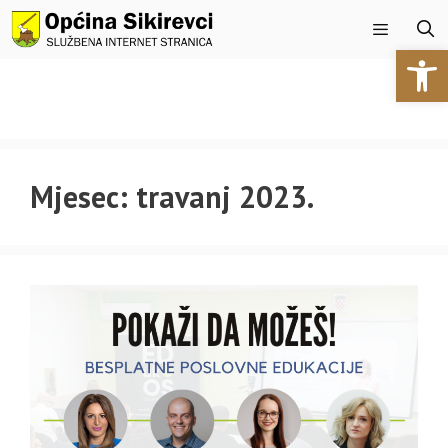
Preskoči
na
Open 
sadržaj
Izbornik
Mjesec:
travanj 2023.