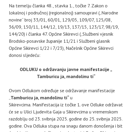
Na temelju članka 48., stavka 1., točke 7. Zakon o
lokalnoj i područnoj (regionalnoj) samoupravi („Narodne
novine“ broj 33/01, 60/01, 129/05, 109/07, 125/08,
36/09, 150/11, 144/12, 19/13, 137/15, 123/17, 98/19,
144/20) i članka 47. Općine Sikirevci („Službeni vjesnik
Brodsko-posavske županije 11/21 i Službeni glasnik
Općine Sikirevci 1/22 i 7/23), Načelnik Općine Sikirevci
donosi sljedeću:
ODLUKU
o održavanju javne manifestacije „
Tamburicu ja, mandolinu ti“
Ovom Odlukom određuje se održavanje manifestacije
„
Tamburicu ja, mandolinu ti“
u
Sikirevcima.
Manifestacija iz točke 1. ove Odluke održavat
će se u Ulici Ljudevita Gaja u Sikirevcima u vremenskom
razdoblju od 23. svibnja 2025. godine do 25. svibnja 2025.
godine.
Ova Odluka stupa na snagu danom donošenja i bit