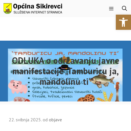
Preskoči
na
Open 
sadržaj
Izbornik
ODLUKA o održavanju javne
manifestacije „Tamburicu ja,
mandolinu ti“
22. svibnja 2025.
od
objave