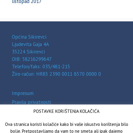
listopad 2017
Općina Sikirevci
Ljudevita Gaja 4A
35224 Sikirevci
OIB: 58216299647
Telefon/faks: 035/481-215
Žiro-račun: HR85 2390 0011 8570 0000 0
Impresum
Pravila privatnosti
Zaštita osobnih podataka (GDPR)
POSTAVKE KORIŠTENJA KOLAČIĆA
Izjava o pristupačnosti
Ova stranica koristi kolačiće kako bi vaše iskustvo korištenja bilo
bolje. Pretpostavljamo da vam to ne smeta ali ipak dajemo