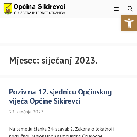
Preskoči
na
Open 
sadržaj
Izbornik
Mjesec:
siječanj 2023.
Poziv na 12. sjednicu Općinskog
vijeća Općine Sikirevci
23. siječnja 2023.
Na temelju članka 34. stavak 2. Zakona o lokalnoj i
područnoj (regionalnoj) samoupravi (“Narodne