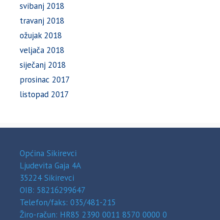
svibanj 2018
travanj 2018
ožujak 2018
veljača 2018
siječanj 2018
prosinac 2017
listopad 2017
Općina Sikirevci
Ljudevita Gaja 4A
35224 Sikirevci
OIB: 58216299647
Telefon/faks: 035/481-215
Žiro-račun: HR85 2390 0011 8570 0000 0