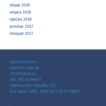
ožujak 2018
veljača 2018
siječanj 2018
prosinac 2017
listopad 2017
Općina Sikirevci
Ljudevita Gaja 4A
35224 Sikirevci
OIB: 58216299647
Telefon/faks: 035/481-215
Žiro-račun: HR85 2390 0011 8570 0000 0