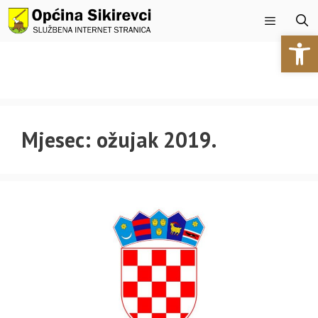
Preskoči
na
Open 
sadržaj
Izbornik
Mjesec:
ožujak 2019.