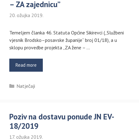
– ZA zajednicu”
20. ožujka 2019.
Temeljem članka 46. Statuta Općine Sikirevci („Službeni
vjesnik Brodsko–posavske županije“ broj 01/18), a u
sklopu provedbe projekta „ZA žene – …
Read more
Kategorije
Natječaji
Poziv na dostavu ponude JN EV-
18/2019
17. ožujka 2019.