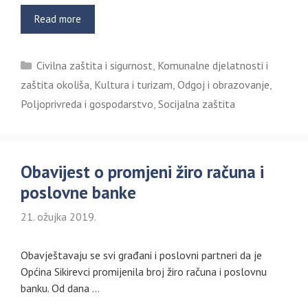
Read more
Kategorije
Civilna zaštita i sigurnost
,
Komunalne djelatnosti i
zaštita okoliša
,
Kultura i turizam
,
Odgoj i obrazovanje
,
Poljoprivreda i gospodarstvo
,
Socijalna zaštita
Obavijest o promjeni žiro računa i
poslovne banke
21. ožujka 2019.
Obavještavaju se svi građani i poslovni partneri da je
Općina Sikirevci promijenila broj žiro računa i poslovnu
banku. Od dana …