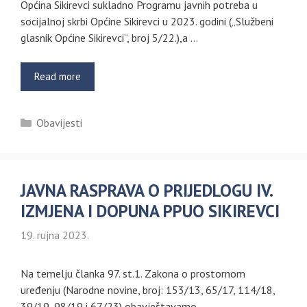
Općina Sikirevci sukladno Programu javnih potreba u
socijalnoj skrbi Općine Sikirevci u 2023. godini („Službeni
glasnik Općine Sikirevci“, broj 5/22.),a …
Read more
Kategorije
Obavijesti
JAVNA RASPRAVA O PRIJEDLOGU IV.
IZMJENA I DOPUNA PPUO SIKIREVCI
19. rujna 2023.
Na temelju članka 97. st.1. Zakona o prostornom
uređenju (Narodne novine, broj: 153/13, 65/17, 114/18,
39/19, 98/19 i 67/23) obavještavamo …