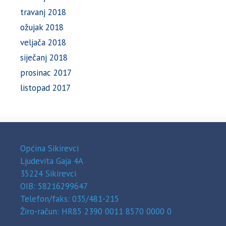
travanj 2018
ožujak 2018
veljača 2018
siječanj 2018
prosinac 2017
listopad 2017
Općina Sikirevci
Ljudevita Gaja 4A
35224 Sikirevci
OIB: 58216299647
Telefon/faks: 035/481-215
Žiro-račun: HR85 2390 0011 8570 0000 0