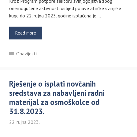
Kroz Program potpore sektoru svinjogojstva zbog
onemogućene aktivnosti uslijed pojave afričke svinjske
kuge do 22. rujna 2023. godine isplaćena je …
Read more
Kategorije
Obavijesti
Rješenje o isplati novčanih
sredstava za nabavljeni radni
materijal za osmoškolce od
31.8.2023.
22. rujna 2023.