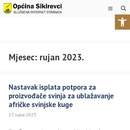
Preskoči
na
Open 
sadržaj
Izbornik
Mjesec:
rujan 2023.
Nastavak isplata potpora za
proizvođače svinja za ublažavanje
afričke svinjske kuge
27. rujna 2023.