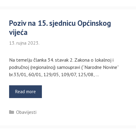
Poziv na 15. sjednicu Općinskog
vijeća
13. rujna 2023.
Na temelju članka 34. stavak 2. Zakona o lokalnoj i
područnoj (regionalnoj) samoupravi (“Narodne Novine”
br.33/01, 60/01, 129/05, 109/07, 125/08, …
Read more
Kategorije
Obavijesti