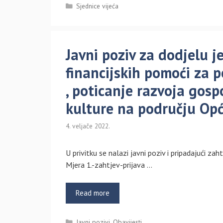
Kategorije
Sjednice vijeća
Javni poziv za dodjelu 
financijskih pomoći za 
, poticanje razvoja gos
kulture na području Opći
4. veljače 2022.
U privitku se nalazi javni poziv i pripadajući za
Mjera 1.-zahtjev-prijava …
Read more
Kategorije
Javni pozivi
,
Obavijesti