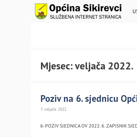
Preskoči
na
U
sadržaj
Mjesec:
veljača 2022.
Poziv na 6. sjednicu Opć
7. veljače 2022.
6-POZIV SJEDNICA OV 2022. 6. ZAPISNIK SJE