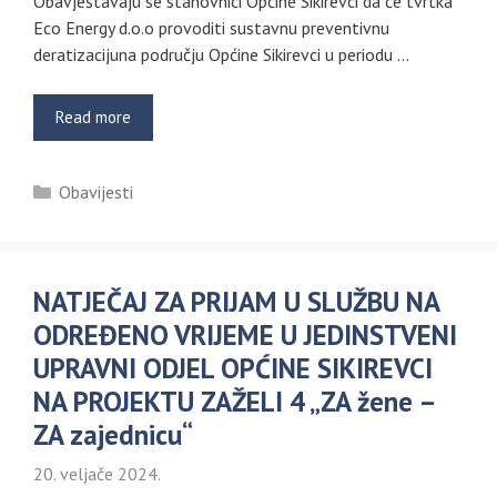
Obavještavaju se stanovnici Općine Sikirevci da će tvrtka
Eco Energy d.o.o provoditi sustavnu preventivnu
deratizacijuna području Općine Sikirevci u periodu …
Read more
Kategorije
Obavijesti
NATJEČAJ ZA PRIJAM U SLUŽBU NA
ODREĐENO VRIJEME U JEDINSTVENI
UPRAVNI ODJEL OPĆINE SIKIREVCI
NA PROJEKTU ZAŽELI 4 „ZA žene –
ZA zajednicu“
20. veljače 2024.