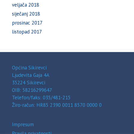
veljača 2018
siječanj 2018
prosinac 2017
listopad 2017
Općina Sikirevci
Ljudevita Gaja 4A
35224 Sikirevci
OIB: 58216299647
Telefon/faks: 035/481-215
Žiro-račun: HR85 2390 0011 8570 0000 0
Impresum
Pravila privatnosti