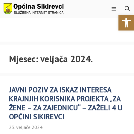
Preskoči
na
Open 
sadržaj
Izbornik
Mjesec:
veljača 2024.
JAVNI POZIV ZA ISKAZ INTERESA
KRAJNJIH KORISNIKA PROJEKTA „ZA
ŽENE – ZA ZAJEDNICU“ – ZAŽELI 4 U
OPĆINI SIKIREVCI
23. veljače 2024.