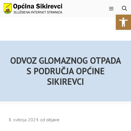
Preskoči
na
Open 
sadržaj
Izbornik
ODVOZ GLOMAZNOG OTPADA
S PODRUČJA OPĆINE
SIKIREVCI
8. svibnja 2024.
od
objave