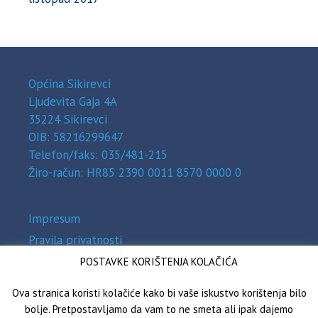
Općina Sikirevci
Ljudevita Gaja 4A
35224 Sikirevci
OIB: 58216299647
Telefon/faks: 035/481-215
Žiro-račun: HR85 2390 0011 8570 0000 0
Impresum
Pravila privatnosti
Zaštita osobnih podataka (GDPR)
POSTAVKE KORIŠTENJA KOLAČIĆA
Izjava o pristupačnosti
Ova stranica koristi kolačiće kako bi vaše iskustvo korištenja bilo
bolje. Pretpostavljamo da vam to ne smeta ali ipak dajemo