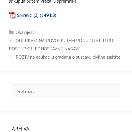
prikuplja putem vreća ili spremnika.
Sikirevci (2)
Kategorije
Obavijesti
ODLUKA O NAJPOVOLJNIJEM PONUDITELJU PO
POSTUPKU JEDNOSTAVNE NABAVE
POZIV na edukaciju građana o sustavu civilne zaštite
Pretraži:
ARHIVA