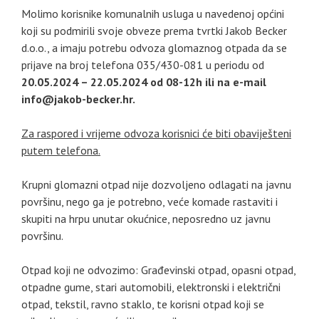
Molimo korisnike komunalnih usluga u navedenoj općini
koji su podmirili svoje obveze prema tvrtki Jakob Becker
d.o.o., a imaju potrebu odvoza glomaznog otpada da se
prijave na broj telefona 035/430-081 u periodu od
20.05.2024 – 22.05.2024 od 08-12h ili na e-mail
info@
jakob-becker.hr.
Za raspored i vrijeme odvoza korisnici će biti obaviješteni
putem telefona.
Krupni glomazni otpad nije dozvoljeno odlagati na javnu
površinu, nego ga je potrebno, veće komade rastaviti i
skupiti na hrpu unutar okućnice, neposredno uz javnu
površinu.
Otpad koji ne odvozimo: Građevinski otpad, opasni otpad,
otpadne gume, stari automobili, elektronski i električni
otpad, tekstil, ravno staklo, te korisni otpad koji se