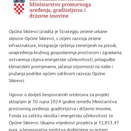
Općina Sikirevci izradila je Strategiju zelene urbane
obnove Općine Sikirevci, s ciljem razvoja zelene
infrastrukture, integracije rješenja temeljenih na prirodi,
unapređenja kružnog gospodarenja prostorom i zgradama,
ostvarenja ciljeva energetske učinkovitosti, prilagodbe
klimatskim promjenama, jačanja otpornosti na rizike i
pružanja podrške općem održivom razvoju Općine
Sikirevci.
Ugovor o dodjeli bespovratnih sredstava za projekt
sklopljen je 30. rujna 2024. godine između Ministarstva
prostornog uređenja, graditeljstva i državne imovine,
Fonda za zaštitu okoliša i energetsku učinkovitost te
Općine Sikirevci. Ukupna vrijednost projekta je 31.853,47
eura, a bespovratna sredstva dodijeljena su putem