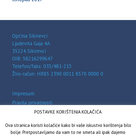
Općina Sikirevci
Ljudevita Gaja 4A
35224 Sikirevci
OIB: 58216299647
Telefon/faks: 035/481-215
Žiro-račun: HR85 2390 0011 8570 0000 0
Impresum
Pravila privatnosti
Zaštita osobnih podataka (GDPR)
POSTAVKE KORIŠTENJA KOLAČIĆA
Izjava o pristupačnosti
Ova stranica koristi kolačiće kako bi vaše iskustvo korištenja bilo
bolje. Pretpostavljamo da vam to ne smeta ali ipak dajemo