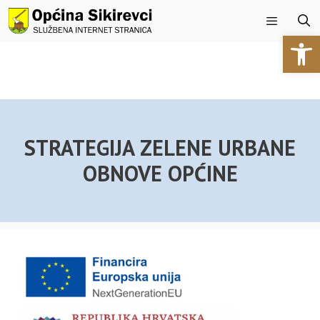
Preskoči
na
Open 
sadržaj
Izbornik
STRATEGIJA ZELENE URBANE
OBNOVE OPĆINE