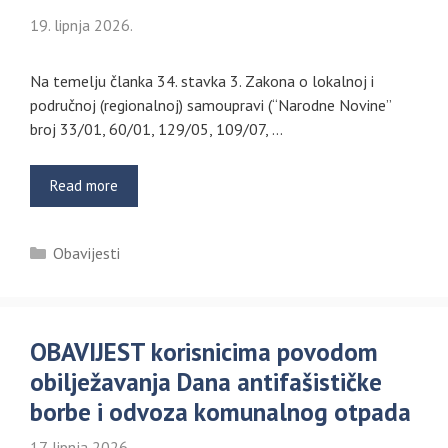
19. lipnja 2026.
Na temelju članka 34. stavka 3. Zakona o lokalnoj i
područnoj (regionalnoj) samoupravi (“Narodne Novine”
broj 33/01, 60/01, 129/05, 109/07, …
Read more
Kategorije
Obavijesti
OBAVIJEST korisnicima povodom
obilježavanja Dana antifašističke
borbe i odvoza komunalnog otpada
17. lipnja 2026.