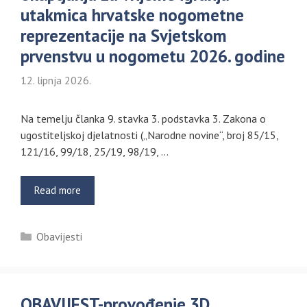
utakmica hrvatske nogometne
reprezentacije na Svjetskom
prvenstvu u nogometu 2026. godine
12. lipnja 2026.
Na temelju članka 9. stavka 3. podstavka 3. Zakona o
ugostiteljskoj djelatnosti („Narodne novine“, broj 85/15,
121/16, 99/18, 25/19, 98/19, …
Read more
Kategorije
Obavijesti
OBAVIJEST-provođenje 3D