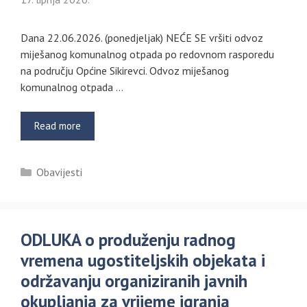
Dana 22.06.2026. (ponedjeljak) NEĆE SE vršiti odvoz
miješanog komunalnog otpada po redovnom rasporedu
na području Općine Sikirevci. Odvoz miješanog
komunalnog otpada …
Read more
Kategorije
Obavijesti
ODLUKA o produženju radnog
vremena ugostiteljskih objekata i
održavanju organiziranih javnih
okupljanja za vrijeme igranja