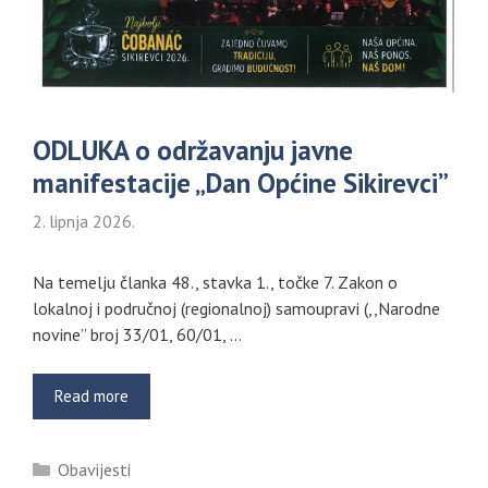
ODLUKA o održavanju javne
manifestacije „Dan Općine Sikirevci”
2. lipnja 2026.
Na temelju članka 48., stavka 1., točke 7. Zakon o
lokalnoj i područnoj (regionalnoj) samoupravi (,,Narodne
novine” broj 33/01, 60/01, …
Read more
Kategorije
Obavijesti