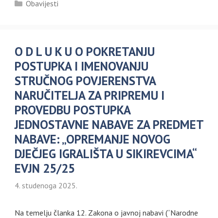
Kategorije
Obavijesti
O D L U K U O POKRETANJU
POSTUPKA I IMENOVANJU
STRUČNOG POVJERENSTVA
NARUČITELJA ZA PRIPREMU I
PROVEDBU POSTUPKA
JEDNOSTAVNE NABAVE ZA PREDMET
NABAVE: „OPREMANJE NOVOG
DJEČJEG IGRALIŠTA U SIKIREVCIMA“
EVJN 25/25
4. studenoga 2025.
Na temelju članka 12. Zakona o javnoj nabavi (“Narodne