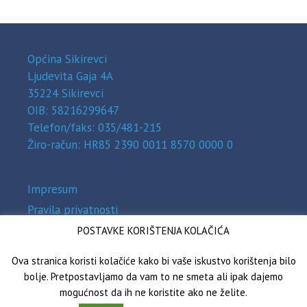
Općina Sikirevci
Ljudevita Gaja 4A
35224 Sikirevci
OIB: 58216299647
Telefon/faks: 035/481-215
Žiro-račun: HR85 2390 0011 8570 0000 0
Impresum
Pravila privatnosti
Zaštita osobnih podataka (GDPR)
POSTAVKE KORIŠTENJA KOLAČIĆA
Izjava o pristupačnosti
Ova stranica koristi kolačiće kako bi vaše iskustvo korištenja bilo
bolje. Pretpostavljamo da vam to ne smeta ali ipak dajemo
mogućnost da ih ne koristite ako ne želite.