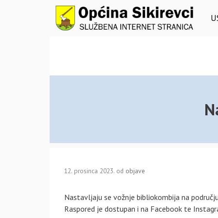
Preskoči
na
U
sadržaj
N
12. prosinca 2023.
od
objave
Nastavljaju se vožnje bibliokombija na području
Raspored je dostupan i na Facebook te Instagra