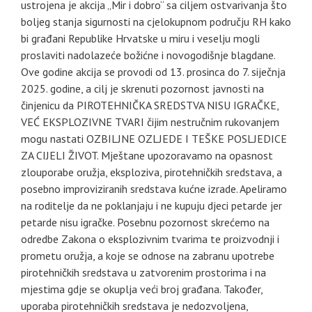
ustrojena je akcija „Mir i dobro“ sa ciljem ostvarivanja što
boljeg stanja sigurnosti na cjelokupnom području RH kako
bi građani Republike Hrvatske u miru i veselju mogli
proslaviti nadolazeće božićne i novogodišnje blagdane.
Ove godine akcija se provodi od 13. prosinca do 7. siječnja
2025. godine, a cilj je skrenuti pozornost javnosti na
činjenicu da PIROTEHNIČKA SREDSTVA NISU IGRAČKE,
VEĆ EKSPLOZIVNE TVARI čijim nestručnim rukovanjem
mogu nastati OZBILJNE OZLJEDE I TEŠKE POSLJEDICE
ZA CIJELI ŽIVOT. Mještane upozoravamo na opasnost
zlouporabe oružja, eksploziva, pirotehničkih sredstava, a
posebno improviziranih sredstava kućne izrade. Apeliramo
na roditelje da ne poklanjaju i ne kupuju djeci petarde jer
petarde nisu igračke. Posebnu pozornost skrećemo na
odredbe Zakona o eksplozivnim tvarima te proizvodnji i
prometu oružja, a koje se odnose na zabranu upotrebe
pirotehničkih sredstava u zatvorenim prostorima i na
mjestima gdje se okuplja veći broj građana. Također,
uporaba pirotehničkih sredstava je nedozvoljena,