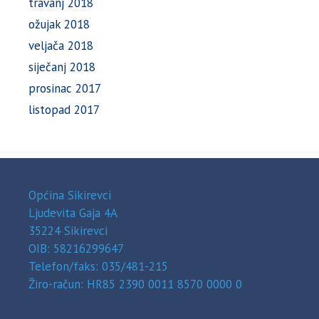
travanj 2018
ožujak 2018
veljača 2018
siječanj 2018
prosinac 2017
listopad 2017
Općina Sikirevci
Ljudevita Gaja 4A
35224 Sikirevci
OIB: 58216299647
Telefon/faks: 035/481-215
Žiro-račun: HR85 2390 0011 8570 0000 0