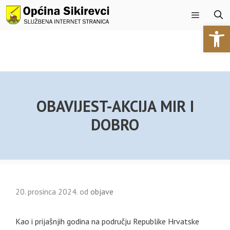
Preskoči
na
Open 
sadržaj
Izbornik
OBAVIJEST-AKCIJA MIR I
DOBRO
20. prosinca 2024.
od
objave
Kao i prijašnjih godina na području Republike Hrvatske