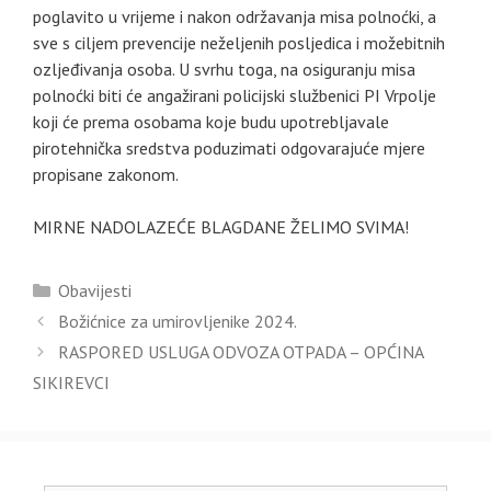
poglavito u vrijeme i nakon održavanja misa polnoćki, a
sve s ciljem prevencije neželjenih posljedica i možebitnih
ozljeđivanja osoba. U svrhu toga, na osiguranju misa
polnoćki biti će angažirani policijski službenici PI Vrpolje
koji će prema osobama koje budu upotrebljavale
pirotehnička sredstva poduzimati odgovarajuće mjere
propisane zakonom.
MIRNE NADOLAZEĆE BLAGDANE ŽELIMO SVIMA!
Kategorije
Obavijesti
Božićnice za umirovljenike 2024.
RASPORED USLUGA ODVOZA OTPADA – OPĆINA
SIKIREVCI