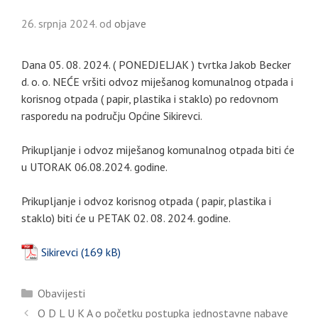
26. srpnja 2024.
od
objave
Dana 05. 08. 2024. ( PONEDJELJAK ) tvrtka Jakob Becker
d. o. o. NEĆE vršiti odvoz miješanog komunalnog otpada i
korisnog otpada ( papir, plastika i staklo) po redovnom
rasporedu na području Općine Sikirevci.
Prikupljanje i odvoz miješanog komunalnog otpada biti će
u UTORAK 06.08.2024. godine.
Prikupljanje i odvoz korisnog otpada ( papir, plastika i
staklo) biti će u PETAK 02. 08. 2024. godine.
Sikirevci
Kategorije
Obavijesti
O D L U K A o početku postupka jednostavne nabave