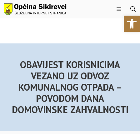
Preskoči
na
Open 
sadržaj
Izbornik
OBAVIJEST KORISNICIMA
VEZANO UZ ODVOZ
KOMUNALNOG OTPADA –
POVODOM DANA
DOMOVINSKE ZAHVALNOSTI