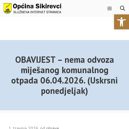
Preskoči
na
Open 
sadržaj
Izbornik
OBAVIJEST – nema odvoza
miješanog komunalnog
otpada 06.04.2026. (Uskrsni
ponedjeljak)
1. travnja 2026.
od
objave