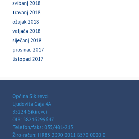
svibanj 2018
travanj 2018
ožujak 2018
veljača 2018
siječanj 2018
prosinac 2017
listopad 2017
Općina Sikirevci
Ljudevita Gaja 4A
35224 Sikirevci
OIB: 58216299647
Telefon/faks: 035/481-215
Žiro-račun: HR85 2390 0011 8570 0000 0