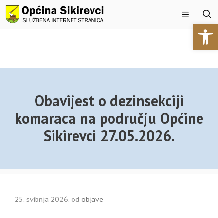
Preskoči
na
Open 
sadržaj
Izbornik
Obavijest o dezinsekciji
komaraca na području Općine
Sikirevci 27.05.2026.
25. svibnja 2026.
od
objave