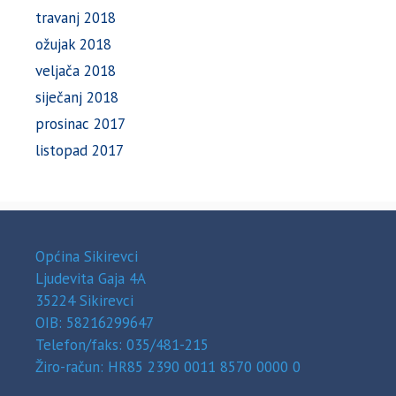
travanj 2018
ožujak 2018
veljača 2018
siječanj 2018
prosinac 2017
listopad 2017
Općina Sikirevci
Ljudevita Gaja 4A
35224 Sikirevci
OIB: 58216299647
Telefon/faks: 035/481-215
Žiro-račun: HR85 2390 0011 8570 0000 0