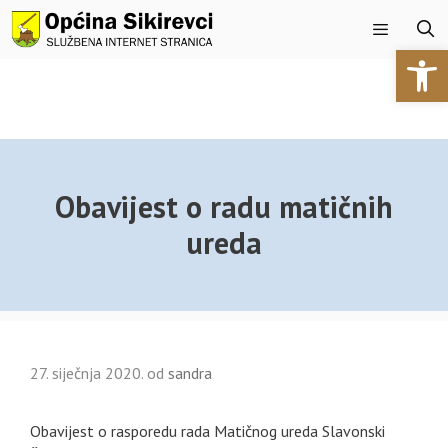
Preskoči
na
Open 
sadržaj
Izbornik
Obavijest o radu matičnih
ureda
27. siječnja 2020.
od
sandra
Obavijest o rasporedu rada Matičnog ureda Slavonski