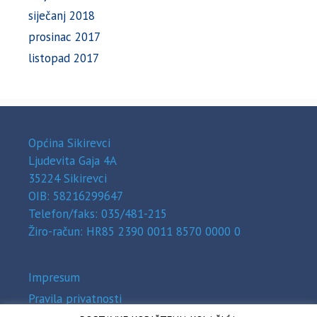
siječanj 2018
prosinac 2017
listopad 2017
Općina Sikirevci
Ljudevita Gaja 4A
35224 Sikirevci
OIB: 58216299647
Telefon/faks: 035/481-215
Žiro-račun: HR85 2390 0011 8570 0000 0
Impresum
Pravila privatnosti