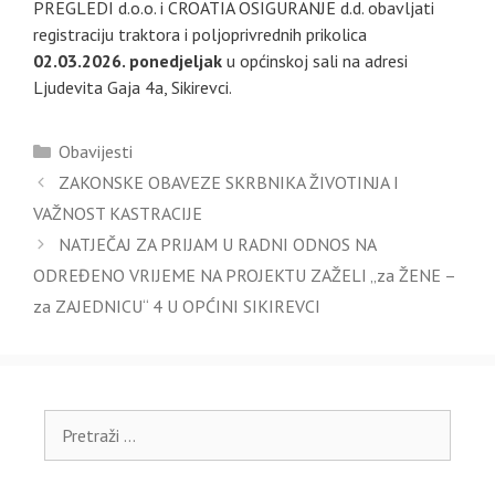
PREGLEDI d.o.o. i CROATIA OSIGURANJE d.d. obavljati
registraciju traktora i poljoprivrednih prikolica
02.03.2026. ponedjeljak
u općinskoj sali na adresi
Ljudevita Gaja 4a, Sikirevci.
Kategorije
Obavijesti
ZAKONSKE OBAVEZE SKRBNIKA ŽIVOTINJA I
VAŽNOST KASTRACIJE
NATJEČAJ ZA PRIJAM U RADNI ODNOS NA
ODREĐENO VRIJEME NA PROJEKTU ZAŽELI „za ŽENE –
za ZAJEDNICU“ 4 U OPĆINI SIKIREVCI
Pretraži: