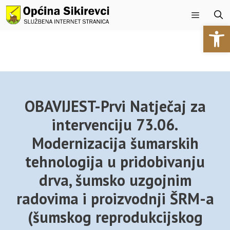
Preskoči
na
Open 
sadržaj
Izbornik
OBAVIJEST-Prvi Natječaj za
intervenciju 73.06.
Modernizacija šumarskih
tehnologija u pridobivanju
drva, šumsko uzgojnim
radovima i proizvodnji ŠRM-a
(šumskog reprodukcijskog