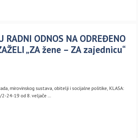
M U RADNI ODNOS NA ODREĐENO
ŽELI „ZA žene – ZA zajednicu“
da, mirovinskog sustava, obitelji i socijalne politike, KLASA:
2-24-19 od 8. veljače …