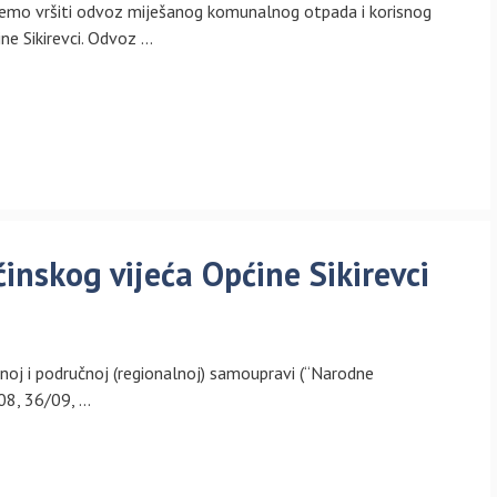
ćemo vršiti odvoz miješanog komunalnog otpada i korisnog
ine Sikirevci. Odvoz …
inskog vijeća Općine Sikirevci
noj i područnoj (regionalnoj) samoupravi (“Narodne
08, 36/09, …