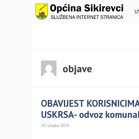
Preskoči
na
U
sadržaj
objave
OBAVIJEST KORISNICI
USKRSA- odvoz komuna
20. ožujka 2024.