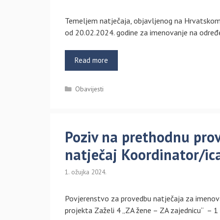
Temeljem natječaja, objavljenog na Hrvatskom z
od 20.02.2024. godine za imenovanje na odre
Read more
Kategorije
Obavijesti
Poziv na prethodnu prov
natječaj Koordinator/ica
1. ožujka 2024.
Povjerenstvo za provedbu natječaja za ime
projekta Zaželi 4 „ZA žene – ZA zajednicu“ – 1