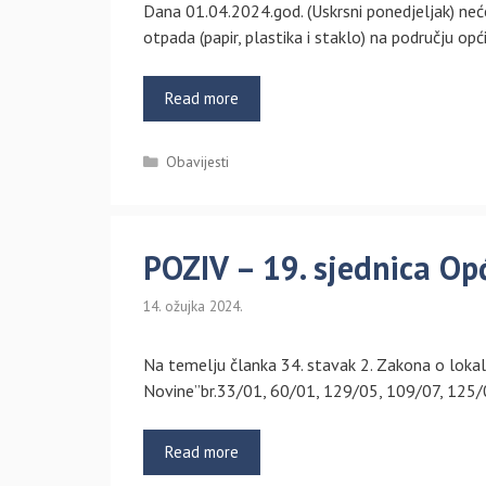
Dana 01.04.2024.god. (Uskrsni ponedjeljak) ne
otpada (papir, plastika i staklo) na području opć
Read more
Kategorije
Obavijesti
POZIV – 19. sjednica Opć
14. ožujka 2024.
Na temelju članka 34. stavak 2. Zakona o lokal
Novine”br.33/01, 60/01, 129/05, 109/07, 125/
Read more