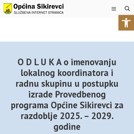
Preskoči
na
Open 
sadržaj
Izbornik
O D L U K A o imenovanju
lokalnog koordinatora i
radnu skupinu u postupku
izrade Provedbenog
programa Općine Sikirevci za
razdoblje 2025. – 2029.
godine