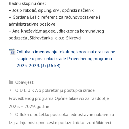
Radnu skupinu čine:
– Josip Nikolić, dipl.ing. drv., općinski načelnik
– Gordana Lešić, referent za računovodstvene i
administrativne poslove
– Ana Knežević,mag.oec. , direktorica komunalnog
poduzeća „Sikirevčanka“ d.o.o. Sikirevci
Odluka o imenovanju lokalnog koordinatora i radne
skupine u postupku izrade Provedbenog programa
2025-2029. (3)
Kategorije
Obavijesti
O D L U K A o pokretanju postupka izrade
Provedbenog programa Općine Sikirevci za razdoblje
2025. – 2029. godine
Odluka o početku postupka jednostavne nabave za
Izgradnju pristupne ceste poduzetničkoj zoni Sikirevci –