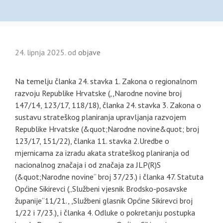
24. lipnja 2025.
od
objave
Na temelju članka 24. stavka 1. Zakona o regionalnom
razvoju Republike Hrvatske (,,Narodne novine broj
147/14, 123/17, 118/18), članka 24. stavka 3. Zakona o
sustavu strateškog planiranja upravljanja razvojem
Republike Hrvatske (&quot;Narodne novine&quot; broj
123/17, 151/22), članka 11. stavka 2.Uredbe o
mjernicama za izradu akata strateškog planiranja od
nacionalnog značaja i od značaja za JLP(R)S
(&quot;Narodne novine“ broj 37/23.) i članka 47. Statuta
Općine Sikirevci („Službeni vjesnik Brodsko-posavske
županije“11/21., ,Službeni glasnik Općine Sikirevci broj
1/22 i 7/23.), i članka 4. Odluke o pokretanju postupka