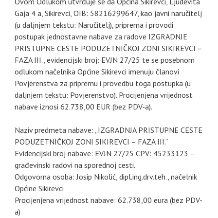
Ovom Odlukom utvrđuje se da Općina Sikirevci, Ljudevita
Gaja 4 a, Sikirevci, OIB: 58216299647, kao javni naručitelj
(u daljnjem tekstu: Naručitelj), priprema i provodi
postupak jednostavne nabave za radove IZGRADNJE
PRISTUPNE CESTE PODUZETNIČKOJ ZONI SIKIREVCI –
FAZA III., evidencijski broj: EVJN 27/25 te se posebnom
odlukom načelnika Općine Sikirevci imenuju članovi
Povjerenstva za pripremu i provedbu toga postupka (u
daljnjem tekstu: Povjerenstvo). Procijenjena vrijednost
nabave iznosi 62.738,00 EUR (bez PDV-a).
Naziv predmeta nabave: „IZGRADNJA PRISTUPNE CESTE
PODUZETNIČKOJ ZONI SIKIREVCI – FAZA III.“
Evidencijski broj nabave: EVJN 27/25 CPV: 45233123 –
građevinski radovi na sporednoj cesti.
Odgovorna osoba: Josip Nikolić, dipl.ing.drv.teh., načelnik
Općine Sikirevci
Procijenjena vrijednost nabave: 62.738,00 eura (bez PDV-
a)