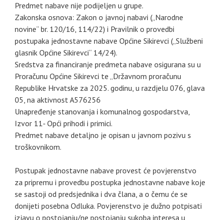
Predmet nabave nije podijeljen u grupe.
Zakonska osnova: Zakon o javnoj nabavi („Narodne
novine“ br. 120/16, 114/22) i Pravilnik o provedbi
postupaka jednostavne nabave Općine Sikirevci („Službeni
glasnik Općine Sikirevci“ 14/24).
Sredstva za financiranje predmeta nabave osigurana su u
Proračunu Općine Sikirevci te „Državnom proračunu
Republike Hrvatske za 2025. godinu, u razdjelu 076, glava
05, na aktivnost A576256
Unapređenje stanovanja i komunalnog gospodarstva,
Izvor 11- Opći prihodi i primici.
Predmet nabave detaljno je opisan u javnom pozivu s
troškovnikom.
Postupak jednostavne nabave provest će povjerenstvo
za pripremu i provedbu postupka jednostavne nabave koje
se sastoji od predsjednika i dva člana, a o čemu će se
donijeti posebna Odluka. Povjerenstvo je dužno potpisati
izjavu o postojanju/ne postojanju sukoba interesa u