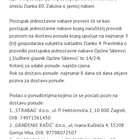
smislu članka 80. Zakona o javnoj nabavi.
Postupak jednostavne nabave provest će se kao
postupak jednostavne nabave kojeg naručitelj provodi
pozivom na dostavu ponuda kojeg upućuje na najmanje 3
(tri) gospodarska subjekta sukladno članku 4. Pravilnika o
provedbi postupaka jednostavne nabave Općine Sikirevci
(„Službeni glasnik Općine Sikirevci“ br. 14/24).
Kriterij za odabir ponude: najniža cijena.
Rok za dostavu ponude: najmanje 8 dana od dana objave
poziva za dostavu ponude.
Podaci o ponuditeljima kojima će se poslati poziv na
dostavu ponude:
1. „STRABAG“ d.o.o., ul. P. Hektorovića 2, 10 000 Zagreb,
OIB: 74971361430
2. „GRAĐENJE RAŠIĆ“ d.o.o., ul. Ivana Kučinića 4, 35208
Gornja Vrba, OIB: 97798072507