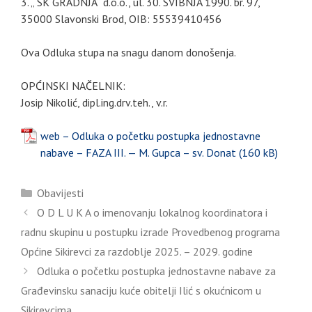
3. „ SK GRADNJA“ d.o.o., ul. 30. SVIBNJA 1990. br. 97,
35000 Slavonski Brod, OIB: 55539410456
Ova Odluka stupa na snagu danom donošenja.
OPĆINSKI NAČELNIK:
Josip Nikolić, dipl.ing.drv.teh., v.r.
web – Odluka o početku postupka jednostavne
nabave – FAZA III. — M. Gupca – sv. Donat
Kategorije
Obavijesti
O D L U K A o imenovanju lokalnog koordinatora i
radnu skupinu u postupku izrade Provedbenog programa
Općine Sikirevci za razdoblje 2025. – 2029. godine
Odluka o početku postupka jednostavne nabave za
Građevinsku sanaciju kuće obitelji Ilić s okućnicom u
Sikirevcima