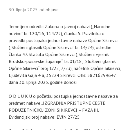
30. lipnja 2025.
od
objave
Temeljem odredbi Zakona o javnoj nabavi („Narodne
novine“ br. 120/16, 114/22), članka 5. Pravilnika o
provedbi postupaka jednostavne nabave Općine Sikirevci
(„Službeni glasnik Općine Sikirevci“ br. 14/24), odredbe
članka 47. Statuta Općine Sikirevci („Službeni vjesnik
Brodsko-posavske županije“, br. 01/18, „Službeni glasnik
Općine Sikirevci“ broj 1/22, 7/23), načelnik Općine Sikirevci,
Ljudevita Gaja 4 a, 35224 Sikirevci, OIB: 58216299647,
dana 30. lipnja 2025. godine donosi
O D L U K U o početku postupka jednostavne nabave za
predmet nabave „IZGRADNJA PRISTUPNE CESTE
PODUZETNIČKOJ ZONI SIKIREVCI – FAZA III.“
Evidencijski broj nabave: EVJN 27/25