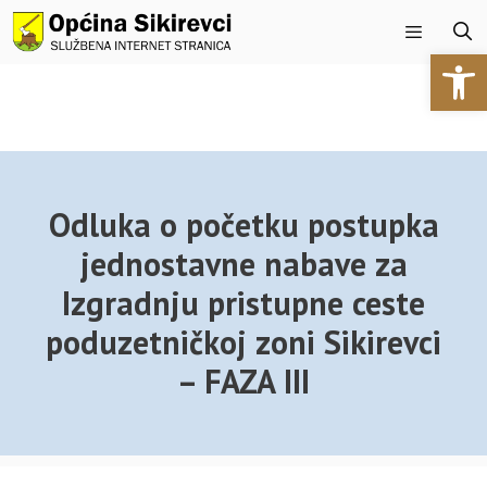
Preskoči
na
Open 
sadržaj
Izbornik
Odluka o početku postupka
jednostavne nabave za
Izgradnju pristupne ceste
poduzetničkoj zoni Sikirevci
– FAZA III